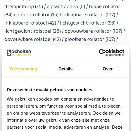
drempelhulp
(35)
/
gipsschoenen
(6)
/
hippe rollator
(84)
/
indoor rollator
(15)
/
inklapbare rollator
(107)
/
inklapbare rolstoel
(42)
/
lichtgewicht rollator
(93)
/
lichtgewicht rolstoel
(26)
/
opvouwbare rollator
(107)
/
opvouwbare rolstoel
(42)
/
plooibare rollator
(107)
/
plooibare rolstoel
(42)
/
poepstoel
(25)
/
postoel
(25)
/
rollator
(107)
/
rollator met luchtbanden
(4)
/
rollator
met zachte banden
(69)
/
rollator met zachte wielen
Toestemming
Details
Over
(69)
/
rollz flex
(4)
/
rolstoel
(42)
/
rolstoel met
luchtbanden
(4)
/
rubberen drempelhulp
(11)
/
toiletstoel
(25)
/
verbandschoenen
(6)
/
Deze website maakt gebruik van cookies
verbandschoenen dames
(6)
/
verbandschoenen
We gebruiken cookies om content en advertenties te
heren
(6)
/
verbandschoenen voor buiten
(6)
/
personaliseren, om functies voor social media te bieden
verbandsloffen
(6)
/
verbandsloffen dames
(6)
/
en om ons websiteverkeer te analyseren. Ook delen we
verbandsloffen heren
informatie over uw gebruik van onze site met onze
(6)
partners voor social media, adverteren en analyse. Deze