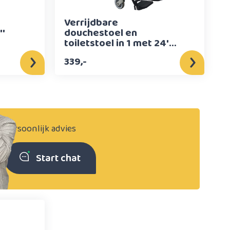
Verrijdbare
''
douchestoel en
toiletstoel in 1 met 24''
wielen
339,-
Persoonlijk advies
Start chat