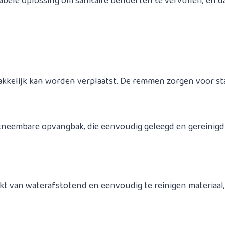
abele oplossing om sanitaire behoeften te vervullen, en da
kkelijk kan worden verplaatst. De remmen zorgen voor stabi
itneembare opvangbak, die eenvoudig geleegd en gereinigd k
t van waterafstotend en eenvoudig te reinigen materiaal,