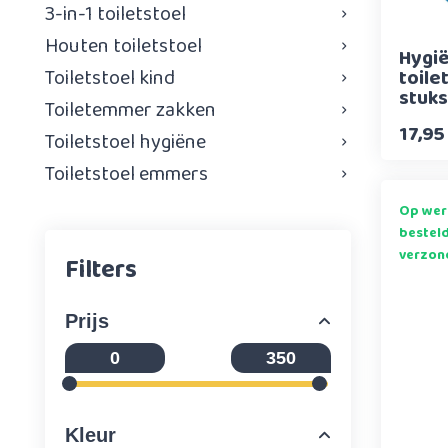
3-in-1 toiletstoel
Houten toiletstoel
Hygi
Toiletstoel kind
toil
stuks
Toiletemmer zakken
17,95
Toiletstoel hygiëne
Toiletstoel emmers
Op wer
bestel
verzon
Filters
Prijs
Kleur