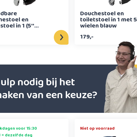
jdbare
Douchestoel en
hestoel en
toiletstoel in 1 met 5
stoel in 1 (5''
wielen blauw
n)
179,-
ulp nodig bij het
aken van een keuze?
kdagen voor 15:30
Niet op voorraad
d = dezelfde dag