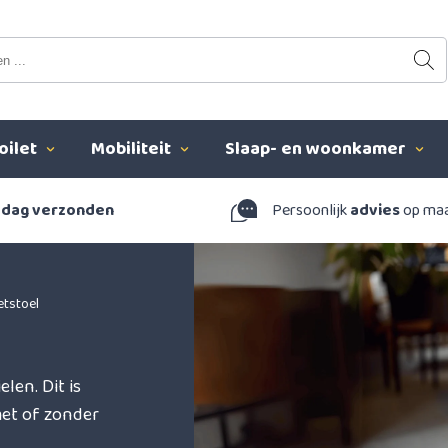
oilet
Mobiliteit
Slaap- en woonkamer
 dag verzonden
Persoonlijk
advies
op ma
etstoel
elen. Dit is
met of zonder