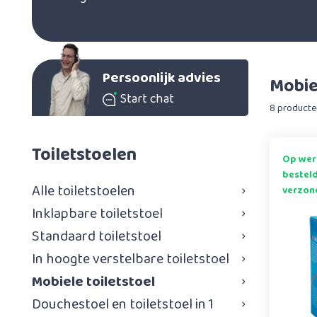
Persoonlijk advies
Mobiel
Start chat
8 producte
Toiletstoelen
Op wer
bestel
Alle toiletstoelen
verzon
Inklapbare toiletstoel
Standaard toiletstoel
In hoogte verstelbare toiletstoel
Mobiele toiletstoel
Douchestoel en toiletstoel in 1