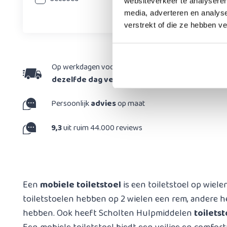
websiteverkeer te analyseren
media, adverteren en analys
verstrekt of die ze hebben v
Op werkdagen voor 15:30 besteld,
dezelfde dag verzonden
Persoonlijk
advies
op maat
9,3
uit ruim 44.000 reviews
Een
mobiele toiletstoel
is een toiletstoel op wiele
toiletstoelen hebben op 2 wielen een rem, andere heb
hebben. Ook heeft Scholten Hulpmiddelen
toilets