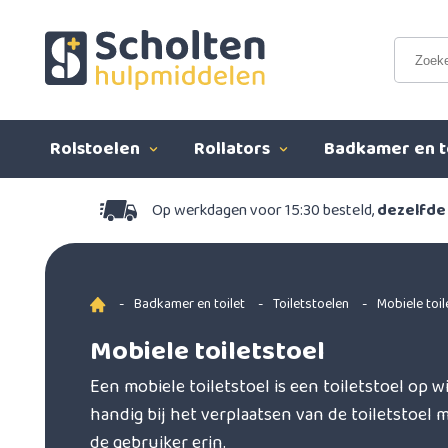
Rolstoelen
Rollators
Badkamer en t
Op werkdagen voor 15:30 besteld,
dezelfde
-
Badkamer en toilet
-
Toiletstoelen
-
Mobiele toil
Mobiele toiletstoel
Een mobiele toiletstoel is een toiletstoel op wi
handig bij het verplaatsen van de toiletstoel 
de gebruiker erin.