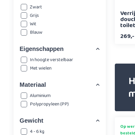
Zwart
Verri
Grijs
douc
Wit
toilet
wiele
Blauw
269,-
Eigenschappen
In hoogte verstelbaar
Met wielen
H
Materiaal
m
Aluminium
Polypropyleen (PP)
Gewicht
Op wer
4 - 6 kg
bestel