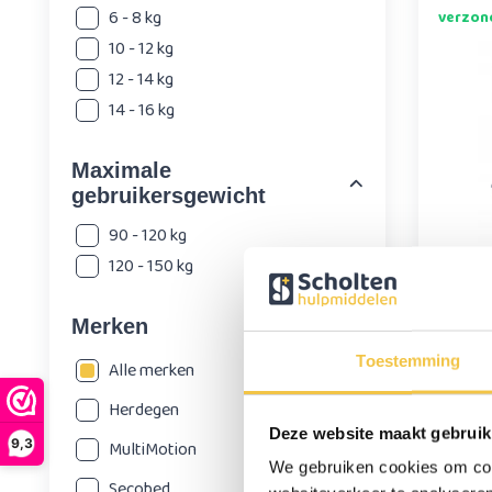
6 - 8 kg
verzon
10 - 12 kg
12 - 14 kg
14 - 16 kg
Maximale
gebruikersgewicht
90 - 120 kg
120 - 150 kg
Verri
douc
toile
Merken
1
279,-
Toestemming
Alle merken
Herdegen
Deze website maakt gebruik
9,3
MultiMotion
We gebruiken cookies om cont
Secobed