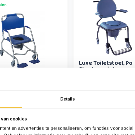
den
Luxe Toiletstoel, Po
Stoel op wielen
jdbare
hestoel en
tstoel in 1 Obana
99,-
249,95
Details
 van cookies
ent en advertenties te personaliseren, om functies voor social