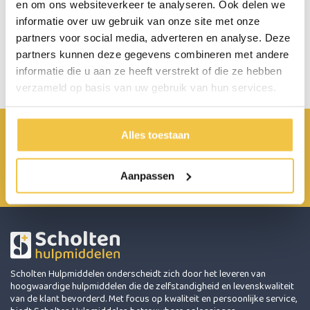
en om ons websiteverkeer te analyseren. Ook delen we
informatie over uw gebruik van onze site met onze
Persoonlijk advies
partners voor social media, adverteren en analyse. Deze
partners kunnen deze gegevens combineren met andere
Start chat
informatie die u aan ze heeft verstrekt of die ze hebben
verzameld op basis van uw gebruik van hun services.
Achterbroek 15 6596 MP Milsbeek
Alles toestaan
0485 800 814
Aanpassen
info@scholten-hulpmiddelen.nl
Scholten Hulpmiddelen onderscheidt zich door het leveren van
hoogwaardige hulpmiddelen die de zelfstandigheid en levenskwaliteit
van de klant bevorderd. Met focus op kwaliteit en persoonlijke service,