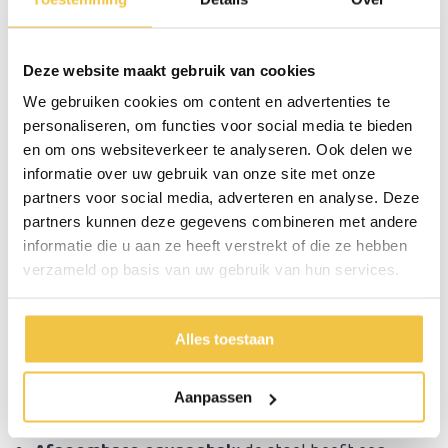
mensen met beperkte mobiliteit te ondersteunen bij
het gebruik van het toilet. Deze postoel combineert
functionaliteit met een traditioneel esthetisch
Deze website maakt gebruik van cookies
ontwerp. Zodoende is het een praktisch hulpmiddel,
We gebruiken cookies om content en advertenties te
dat ook nog eens stijlvol kijkt in je interieur.
personaliseren, om functies voor social media te bieden
Eigenschappen van een houten
en om ons websiteverkeer te analyseren. Ook delen we
informatie over uw gebruik van onze site met onze
toiletstoel
partners voor social media, adverteren en analyse. Deze
partners kunnen deze gegevens combineren met andere
Duurzaam materiaal:
het gebruikte hout is stevig
informatie die u aan ze heeft verstrekt of die ze hebben
en robuust, waardoor de stoel een lange
verzameld op basis van uw gebruik van hun services.
levensduur heeft. Bovendien is het hout
behandeld om vochtbestendig te zijn en makkelijk
schoon te maken.
Alles toestaan
Comfort:
deze stoel is voorzien van een
comfortabele zitting en rugleuning, die gebruikers
Aanpassen
extra ondersteuning bieden.