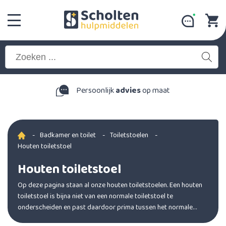
Persoonlijk
advies
op maat
-
Badkamer en toilet
-
Toiletstoelen
-
Houten toiletstoel
Houten toiletstoel
Op deze pagina staan al onze houten toiletstoelen. Een houten
toiletstoel is bijna niet van een normale toiletstoel te
onderscheiden en past daardoor prima tussen het normale
meubilair.