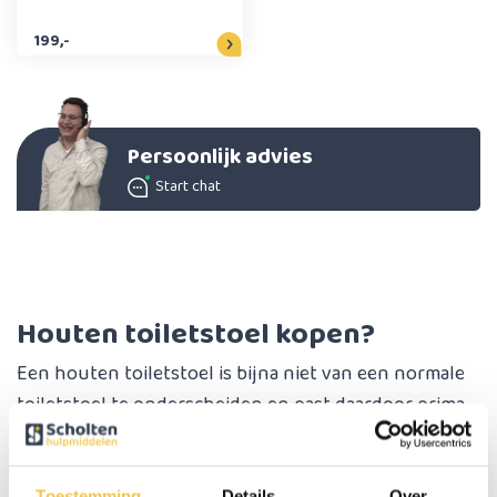
199,-
Persoonlijk advies
Start chat
Houten toiletstoel kopen?
Een houten toiletstoel is bijna niet van een normale
toiletstoel te onderscheiden en past daardoor prima
tussen het normale meubilair. Het is een klassiek en
duurzaam hulpmiddel dat speciaal gemaakt is om
Toestemming
Details
Over