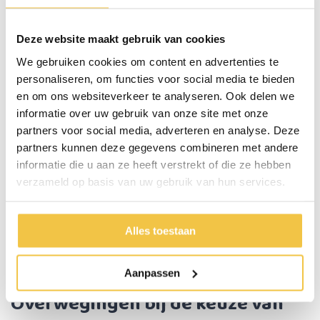
scala aan meubels, zoals tafels, stoelen en kasten.
Bescherming vloer:
deze zijn voorzien van vilten
Deze website maakt gebruik van cookies
dopjes om de vloer te beschermen tegen krassen.
We gebruiken cookies om content en advertenties te
Vierkante meubelpootjes
personaliseren, om functies voor social media te bieden
Vierkante meubelpootjes hebben een strakke,
en om ons websiteverkeer te analyseren. Ook delen we
informatie over uw gebruik van onze site met onze
geometrische vorm die vooral goed aansluit bij
partners voor social media, adverteren en analyse. Deze
minimalistische en industriële stijlen.
partners kunnen deze gegevens combineren met andere
Moderne look:
ze hebben een moderne en
informatie die u aan ze heeft verstrekt of die ze hebben
robuuste uitstraling.
verzameld op basis van uw gebruik van hun services.
Gemaakt van sterk kunststof
Hoge stabiliteit:
door hun vorm bieden vierkante
Alles toestaan
poten een uitstekende stabiliteit, wat ideaal is voor
grotere meubels zoals kasten of bedden.
Aanpassen
Overwegingen bij de keuze van