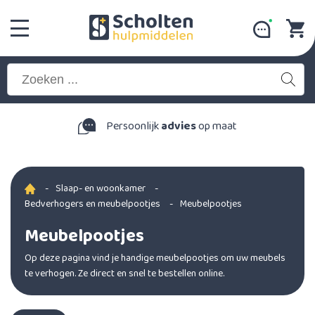
Persoonlijk
advies
op maat
-
Slaap- en woonkamer
-
Bedverhogers en meubelpootjes
-
Meubelpootjes
Meubelpootjes
Op deze pagina vind je handige meubelpootjes om uw meubels
te verhogen. Ze direct en snel te bestellen online.