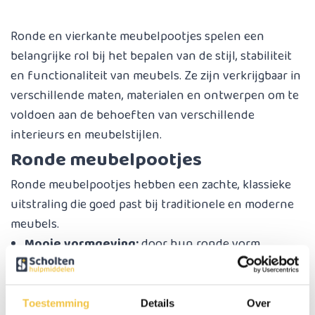
Ronde en vierkante meubelpootjes spelen een
belangrijke rol bij het bepalen van de stijl, stabiliteit
en functionaliteit van meubels. Ze zijn verkrijgbaar in
verschillende maten, materialen en ontwerpen om te
voldoen aan de behoeften van verschillende
interieurs en meubelstijlen.
Ronde meubelpootjes
Ronde meubelpootjes hebben een zachte, klassieke
uitstraling die goed past bij traditionele en moderne
meubels.
Mooie vormgeving:
door hun ronde vorm
brengen ze een gevoel van elegantie en verfijning.
Gemaakt van sterk kunststof
Veelzijdig inzetbaar:
geschikt voor een breed
Toestemming
Details
Over