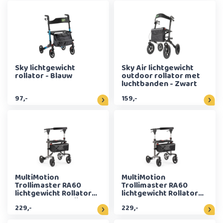
Sky lichtgewicht
Sky Air lichtgewicht
rollator - Blauw
outdoor rollator met
luchtbanden - Zwart
97,-
159,-
MultiMotion
MultiMotion
Trollimaster RA60
Trollimaster RA60
lichtgewicht Rollator
lichtgewicht Rollator
LOW - Donkergrijs
STANDARD -
229,-
229,-
Donkergrijs