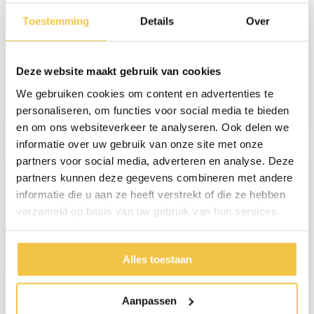
Toestemming
Details
Over
Deze website maakt gebruik van cookies
MultiMotion Tripod
Multimotion
We gebruiken cookies om content en advertenties te
lichtgewicht driewiel
Trollimaster RG70
indoor rollator
lichtgewicht Rollator
personaliseren, om functies voor social media te bieden
LOW
119,-
269,-
en om ons websiteverkeer te analyseren. Ook delen we
informatie over uw gebruik van onze site met onze
partners voor social media, adverteren en analyse. Deze
partners kunnen deze gegevens combineren met andere
informatie die u aan ze heeft verstrekt of die ze hebben
verzameld op basis van uw gebruik van hun services.
Multimotion
MultiMotion Shopper
Trollimaster RG70
rollator - Blauw
lichtgewicht Rollator
Alles toestaan
STANDARD
269,-
229,-
Aanpassen