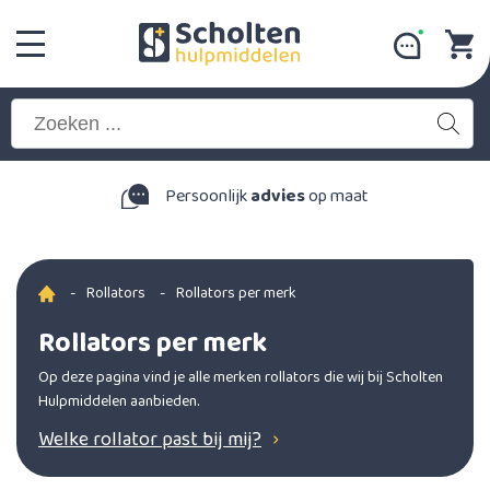
Persoonlijk
advies
op maat
-
Rollators
-
Rollators per merk
Rollators per merk
Op deze pagina vind je alle merken rollators die wij bij Scholten
Hulpmiddelen aanbieden.
Welke rollator past bij mij?