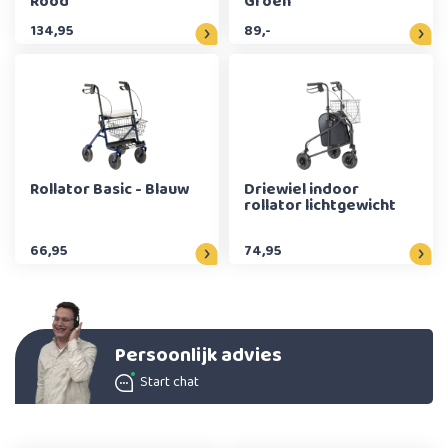
Rood
Groen
134,95
89,-
Rollator Basic - Blauw
Driewiel indoor
rollator lichtgewicht
66,95
74,95
Persoonlijk advies
Start chat