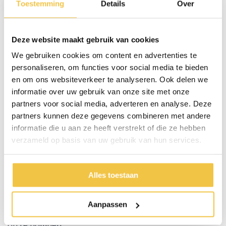
Toestemming
Details
Over
2.990,-
Deze website maakt gebruik van cookies
Rollators met luchtbanden
We gebruiken cookies om content en advertenties te
personaliseren, om functies voor social media te bieden
Rollators met luchtbanden bieden een uitstekende
en om ons websiteverkeer te analyseren. Ook delen we
oplossing voor mensen die op zoek zijn naar extra
informatie over uw gebruik van onze site met onze
comfort en stabiliteit tijdens het lopen. Dankzij de
partners voor social media, adverteren en analyse. Deze
luchtbanden zijn deze rollators ideaal voor gebruik
partners kunnen deze gegevens combineren met andere
op verschillende soorten terrein, van gladde vloeren
informatie die u aan ze heeft verstrekt of die ze hebben
tot oneffen buitenoppervlakken.
verzameld op basis van uw gebruik van hun services.
Een rollator met luchtbanden kan je namelijk extra
demping geven tijdens het lopen. Je kunt namelijk
Alles toestaan
zelf bepalen hoe hard je de banden oppompt. Houd
er wel rekening mee dat de rollator wat zwaarder zal
Aanpassen
lopen als je er voor kiest om de banden wat zachter
op te pompen.