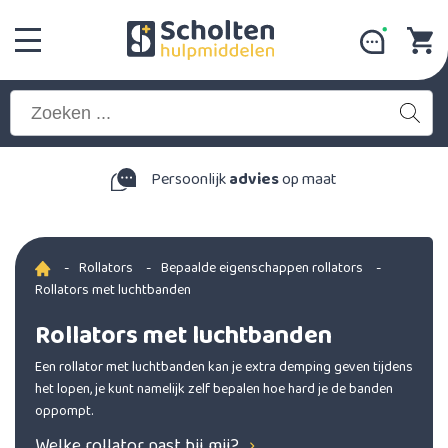
Persoonlijk
advies
op maat
-
Rollators
-
Bepaalde eigenschappen rollators
-
Rollators met luchtbanden
Rollators met luchtbanden
Een rollator met luchtbanden kan je extra demping geven tijdens
het lopen, je kunt namelijk zelf bepalen hoe hard je de banden
oppompt.
Welke rollator past bij mij?