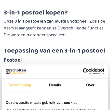
3-in-1 postoel kopen?
Onze
3 in 1 postoelen
zijn multifunctioneel. Zoals de
naam al aangeeft kennen ze 3 verschillende functies.
Die worden hieronder toegelicht.
Toepassing van een 3-in-1 postoel
Postoel
De stoel is ten eerste bedoeld als een vrijstaande
toiletstoel, compleet met een uitneembare
opvangbak. Dit is vooral ideaal voor mensen die geen
Toestemming
Details
Over
directe toegang hebben tot een standaard toilet. Voor
dit gebruik hebben we overigens ook de emmers en
bijbehorende toiletemmerzakken. Zie het assortiment
Deze website maakt gebruik van cookies
toiletstoel hygiëne
.