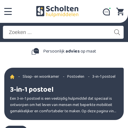
Persoonlijk
advies
op maat
-
Slaap- en woonkamer
-
Postoelen
-
3-in-1 postoel
3-in-1 postoel
Een 3-in-1 postoel is een veelzijdig hulpmiddel dat speciaal is
ontworpen om het leven van mensen met beperkte mobiliteit
gemakkelijker en comfortabeler te maken. Op deze pagina vind
je al onze 3 in 1 toiletstoelen.