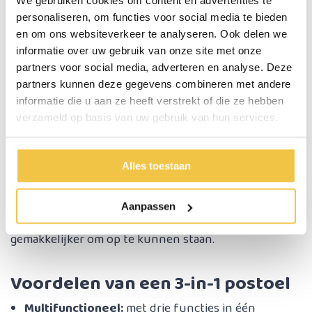
We gebruiken cookies om content en advertenties te
personaliseren, om functies voor social media te bieden
Toiletverhoger
en om ons websiteverkeer te analyseren. Ook delen we
informatie over uw gebruik van onze site met onze
De stoel kan tevens boven een bestaand toilet
partners voor social media, adverteren en analyse. Deze
worden geplaatst. Dit maakt het eenvoudiger te zitten
partners kunnen deze gegevens combineren met andere
en op te staan. Het biedt tevens extra comfort en
informatie die u aan ze heeft verstrekt of die ze hebben
veiligheid, vooral voor mensen met beperkte kracht
verzameld op basis van uw gebruik van hun services.
of evenwichtsproblemen.
Alles toestaan
Toilet sta-op hulp
Door de stoel boven een normale toilet te plaatsen
Aanpassen
en de armsteunen te gebruiken is het ook
gemakkelijker om op te kunnen staan.
Voordelen van een 3-in-1 postoel
Multifunctioneel:
met drie functies in één