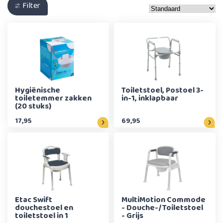
Filter
Hygiënische
Toiletstoel, Postoel 3-
toiletemmer zakken
in-1, inklapbaar
(20 stuks)
17,95
69,95
Etac Swift
MultiMotion Commode
douchestoel en
- Douche-/Toiletstoel
toiletstoel in 1
- Grijs