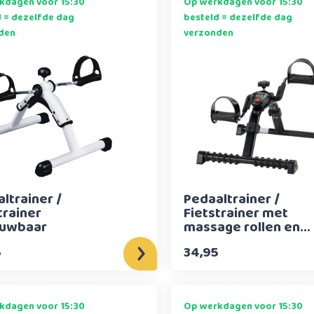
kdagen voor 15:30
Op werkdagen voor 15:30
d = dezelfde dag
besteld = dezelfde dag
den
verzonden
ltrainer /
Pedaaltrainer /
trainer
Fietstrainer met
uwbaar
massage rollen en
digitaal display
5
34,95
(inklapbaar)
kdagen voor 15:30
Op werkdagen voor 15:30