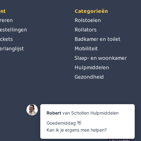
nt
Categorieën
treren
Rolstoelen
estellingen
Rollators
ickets
Badkamer en toilet
erlanglijst
Mobiliteit
Slaap- en woonkamer
Hulpmiddelen
Gezondheid