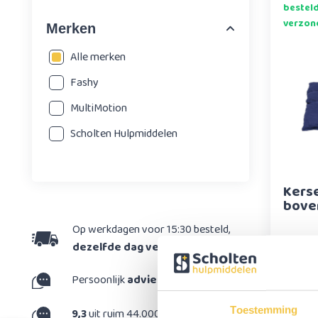
bestel
verzon
Merken
Alle merken
Fashy
MultiMotion
Scholten Hulpmiddelen
Kers
bove
Op werkdagen voor 15:30 besteld,
19,95
dezelfde dag verzonden
Persoonlijk
advies
op maat
Toestemming
9,3
uit ruim 44.000 reviews