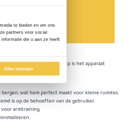
Persoonlijk advies
Start chat
 media te bieden en om ons
ze partners voor social
nformatie die u aan ze heeft
t. Dankzij het compacte ontwerp is het apparaat
Alles toestaan
e bergen, wat hem perfect maakt voor kleine ruimtes.
stemd is op de behoeften van de gebruiker.
 voor armtraining.
inimaliseren.