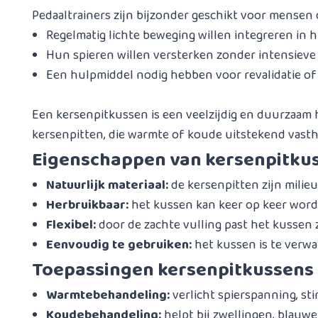
Pedaaltrainers zijn bijzonder geschikt voor mensen d
Regelmatig lichte beweging willen integreren in h
Hun spieren willen versterken zonder intensieve
Een hulpmiddel nodig hebben voor revalidatie of m
Een kersenpitkussen is een veelzijdig en duurzaam
kersenpitten, die warmte of koude uitstekend vasth
Eigenschappen van kersenpitku
Natuurlijk materiaal:
de kersenpitten zijn milieu
Herbruikbaar:
het kussen kan keer op keer worde
Flexibel:
door de zachte vulling past het kussen z
Eenvoudig te gebruiken:
het kussen is te verwa
Toepassingen kersenpitkussens
Warmtebehandeling:
verlicht spierspanning, st
Koudebehandeling:
helpt bij zwellingen, blauwe