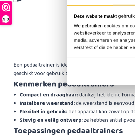
H
Deze website maakt gebruik
9,3
m
We gebruiken cookies om cont
websiteverkeer te analyseren
media, adverteren en analys
verstrekt of die ze hebben v
Een pedaaltrainer is ideaal als het gaat om het verb
geschikt voor gebruik thuis en is het geschikt voo
Kenmerken pedaaltrainers
Compact en draagbaar:
dankzij het kleine forma
Instelbare weerstand:
de weerstand is eenvoudig
Flexibel in gebruik:
het apparaat kan zowel op de
Stevig en veilig ontwerp:
ze hebben antislipvoet
Toepassingen pedaaltrainers