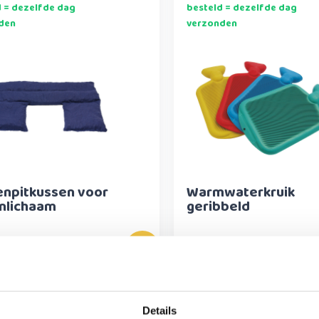
d = dezelfde dag
besteld = dezelfde dag
den
verzonden
enpitkussen voor
Warmwaterkruik
nlichaam
geribbeld
10,95
Details