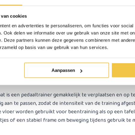
ulp nodig bij het
 van cookies
aken van een keuze?
ent en advertenties te personaliseren, om functies voor social
. Ook delen we informatie over uw gebruik van onze site met on
e. Deze partners kunnen deze gegevens combineren met andere i
erzameld op basis van uw gebruik van hun services.
eteren of behouden van conditie, mobiliteit en spierkrach
Aanpassen
r zowel benen- als armoefeningen.
at is een pedaaltrainer gemakkelijk te verplaatsen en op t
 aan te passen, zodat de intensiteit van de training afge
 vloer worden gebruikt voor beentraining als op een tafel
jes of een stabiel frame om beweging tijdens gebruik te m