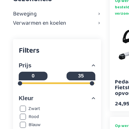
Op wer
bestel
Beweging
verzon
Verwarmen en koelen
Filters
Prijs
Pedaa
Fiets
opvo
Kleur
24,9
Zwart
Rood
Blauw
Op wer