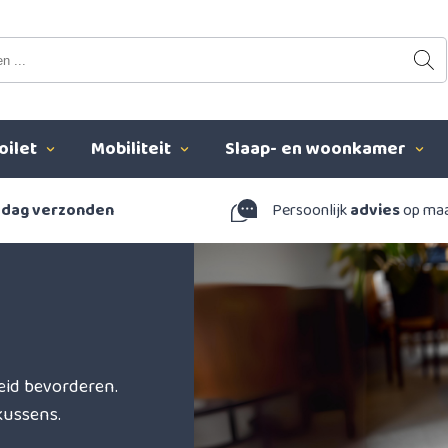
oilet
Mobiliteit
Slaap- en woonkamer
 dag verzonden
Persoonlijk
advies
op ma
id bevorderen.
kussens.