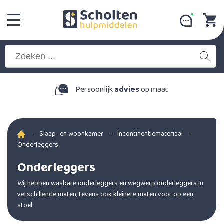
Persoonlijk
advies
op maat
-
Slaap- en woonkamer
-
Incontinentiemateriaal
-
Onderleggers
Onderleggers
Wij hebben wasbare onderleggers en wegwerp onderleggers in
verschillende maten, tevens ook kleinere maten voor op een
stoel.