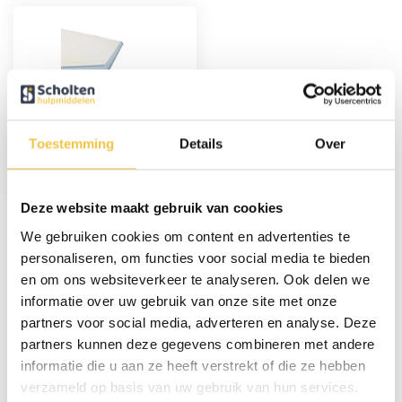
Molton
matrasbeschermer
Toestemming
Details
Over
9,95
Deze website maakt gebruik van cookies
We gebruiken cookies om content en advertenties te
Veelgestelde vragen
personaliseren, om functies voor social media te bieden
en om ons websiteverkeer te analyseren. Ook delen we
informatie over uw gebruik van onze site met onze
Hoe vaak kan ik mijn wasbare
partners voor social media, adverteren en analyse. Deze
incontinentiemateriaal wassen?
partners kunnen deze gegevens combineren met andere
Onze wasbare onderleggers zijn wasbaar tot wel
300 keer
informatie die u aan ze heeft verstrekt of die ze hebben
en het ondergoed tot wel
70 keer
.
verzameld op basis van uw gebruik van hun services.