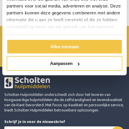
partners voor social media, adverteren en analyse. Deze
Mocht je meteen iets willen aanschaffen/meenemen dan kunnen
we dit direct uit ons magazijn halen. Betalen kan bij ons met pin of
partners kunnen deze gegevens combineren met andere
contant.
informatie die u aan ze heeft verstrekt of die ze hebben
verzameld op basis van uw gebruik van hun services.
Achterbroek 15 6596 MP Milsbeek
0485 800 814
Alles toestaan
info@scholten-hulpmiddelen.nl
Aanpassen
Scholten Hulpmiddelen onderscheidt zich door het leveren van
hoogwaardige hulpmiddelen die de zelfstandigheid en levenskwaliteit
van de klant bevorderd. Met focus op kwaliteit en persoonlijke service,
biedt Scholten Hulpmiddelen betrouwbare oplossingen.
Schrijf je in voor de nieuwsbrief