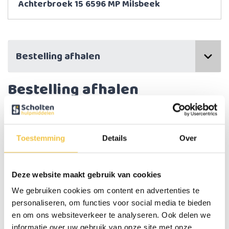
Achterbroek 15 6596 MP Milsbeek
Bestelling afhalen
Bestelling afhalen
We werken voornamelijk via onze webshop, waarbij we de
artikelen naar het opgegeven adres verzenden. Hoewel we geen
Toestemming
Details
Over
fysieke winkel hebben waar al onze producten uitgestald staan,
beschikken we wel over een kleine showroom op ons kantoor.
Hier kunnen onze rollators en rolstoelen worden bekeken. Andere
producten kunnen we desgewenst uit het magazijn halen.
Deze website maakt gebruik van cookies
We gebruiken cookies om content en advertenties te
Als je een product wilt afhalen of bekijken, is dit altijd mogelijk na
personaliseren, om functies voor social media te bieden
telefonisch contact. We zijn gevestigd aan de Achterbroek 15 in
en om ons websiteverkeer te analyseren. Ook delen we
Milsbeek. Neem gerust contact op om een afspraak te maken.
informatie over uw gebruik van onze site met onze