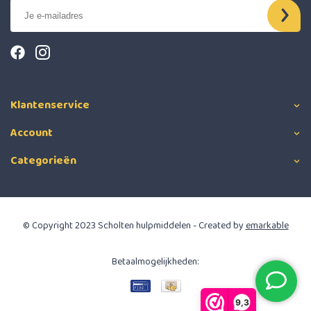
Klantenservice
Account
Categorieën
© Copyright 2023 Scholten hulpmiddelen - Created by
emarkable
Betaalmogelijkheden:
9,3