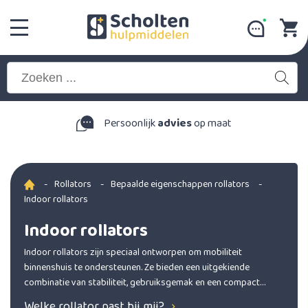
Persoonlijk
advies
op maat
-
Rollators
-
Bepaalde eigenschappen rollators
-
Indoor rollators
Indoor rollators
Indoor rollators zijn speciaal ontworpen om mobiliteit
binnenshuis te ondersteunen. Ze bieden een uitgekiende
combinatie van stabiliteit, gebruiksgemak en een compact
ontwerp.
Welke rollator past bij mij?