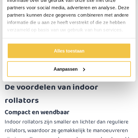
partners voor social media, adverteren en analyse. Deze
partners kunnen deze gegevens combineren met andere
informatie die u aan ze heeft verstrekt of die ze hebben
Indoor rollators zijn specifiek voor binnenshuis
verzameld op basis van uw gebruik van hun services.
gemaakt. De indoor rollators zijn vaak smaller dan een
normale rollator en zijn soms voorzien van 3 wielen in
plaats van 4 wielen. Daarmee zijn ze ideaal voor
Alles toestaan
gebruik in kleinere ruimtes zoals appartementen,
kamers, huizen en zorginstellingen.
Aanpassen
De voordelen van indoor
rollators
Compact en wendbaar
Indoor rollators zijn smaller en lichter dan reguliere
rollators, waardoor ze gemakkelijk te manoeuvreren