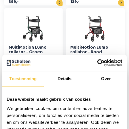
399,-
139,-
MultiMotion Lumo
MultiMotion Lumo
rollator - Groen
rollator - Rood
139,-
139,-
Toestemming
Details
Over
Deze website maakt gebruik van cookies
We gebruiken cookies om content en advertenties te
MultiMotion Lumo
MultiMotion Home
rollator - Champagne
indoor rollator
personaliseren, om functies voor social media te bieden
en om ons websiteverkeer te analyseren. Ook delen we
139,-
179,-
informatie over uw gebruik van onze site met onze