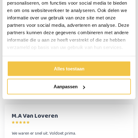
personaliseren, om functies voor social media te bieden
Breedte tussen handgrepen
34 cm
en om ons websiteverkeer te analyseren. Ook delen we
Totale lengte
56 cm
informatie over uw gebruik van onze site met onze
partners voor social media, adverteren en analyse. Deze
Totale breedte
70 cm
partners kunnen deze gegevens combineren met andere
Afmetingen ingeklapt
L65 cm x B27 cm x82 cm
informatie die u aan ze heeft verstrekt of die ze hebben
verzameld op basis van uw gebruik van hun services.
Persoonlijk advies
Alles toestaan
Start chat
Aanpassen
Reviews
(1)
M.A Van Loveren
We waren er snel uit. Voldoet prima.