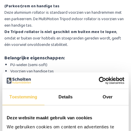
(Parkeer)rem en handige tas
Deze aluminium rollator is standaard voorzien van handremmen met
een parkeerrem. De MultiMotion Tripod indoor rollator is voorzien van
een handige tas.
De Tripod rollator is niet geschikt om buiten mee te lopen
,
omdat er buiten over hobbels en stoepranden gereden wordt, geeft
één voorwiel onvoldoende stabiliteit.
Belangrijke eigenschappen:
PU-wielen (semi-soft)
Voorzien van handige tas
​Voorzien van handremmen met parkeerremmen
Specificaties
Toestemming
Details
Over
Gewicht totaal
4,2 kg
Deze website maakt gebruik van cookies
Max. gebruikersgewicht
113 kg
We gebruiken cookies om content en advertenties te
Hoogte handgrepen
82 - 92 cm