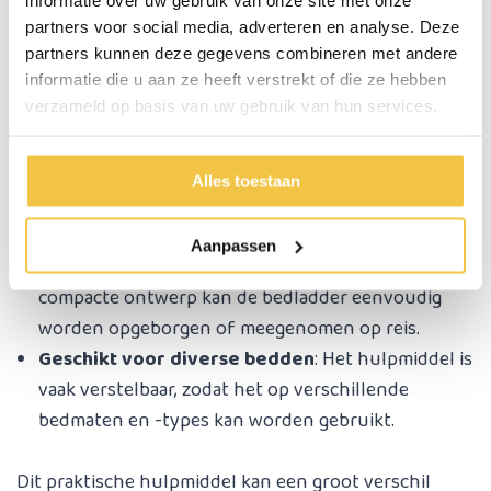
partners voor social media, adverteren en analyse. Deze
Voordelen bedladder
partners kunnen deze gegevens combineren met andere
Zelfstandigheid
: Het helpt gebruikers om
informatie die u aan ze heeft verstrekt of die ze hebben
verzameld op basis van uw gebruik van hun services.
zelfstandig en zonder hulp van anderen uit bed te
komen.
Eenvoudig te installeren
: De bedladder is
Alles toestaan
gemakkelijk te bevestigen en vereist geen
ingewikkelde montage.
Aanpassen
Compact en draagbaar
: Door het lichte en
compacte ontwerp kan de bedladder eenvoudig
worden opgeborgen of meegenomen op reis.
Geschikt voor diverse bedden
: Het hulpmiddel is
vaak verstelbaar, zodat het op verschillende
bedmaten en -types kan worden gebruikt.
Dit praktische hulpmiddel kan een groot verschil