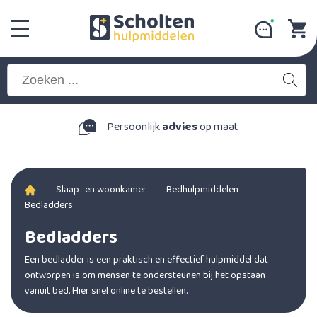
Persoonlijk
advies
op maat
-
Slaap- en woonkamer
-
Bedhulpmiddelen
-
Bedladders
Bedladders
Een bedladder is een praktisch en effectief hulpmiddel dat
ontworpen is om mensen te ondersteunen bij het opstaan
vanuit bed. Hier snel online te bestellen.