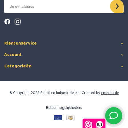
Klantenservice
Account
Categorieën
© Copyright 2023 Scholten hulpmiddelen - Created by
emarkable
Betaalmogelijkheden:
9,3