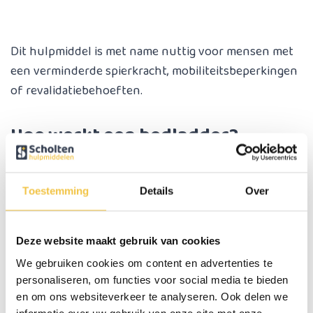
Dit hulpmiddel is met name nuttig voor mensen met
een verminderde spierkracht, mobiliteitsbeperkingen
of revalidatiebehoeften.
Hoe werkt een bedladder?
De bedladder bestaat uit een reeks handgrepen of
treden die met een stevige riem aan het voeteneinde
Toestemming
Details
Over
van het bed worden bevestigd. De gebruiker kan
zichzelf stap voor stap omhoog trekken door de
handgrepen vast te pakken, waardoor hij of zij
Deze website maakt gebruik van cookies
gemakkelijker tot een zittende positie kan komen. Dit
We gebruiken cookies om content en advertenties te
proces biedt extra ondersteuning en minimaliseert de
personaliseren, om functies voor social media te bieden
inspanning.
en om ons websiteverkeer te analyseren. Ook delen we
informatie over uw gebruik van onze site met onze