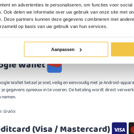
ple Pay
ent en advertenties te personaliseren, om functies voor social
. Ook delen we informatie over uw gebruik van onze site met on
ple Pay betaal je snel, veilig en eenvoudig via je iPhone, iPad of Mac.
e. Deze partners kunnen deze gegevens combineren met andere i
gscode, zonder je betaalgegevens in te vullen. De betaling wordt dir
erzameld op basis van uw gebruik van hun services.
eling kunnen nemen.
: Gratis
Aanpassen
ogle Wallet
ogle Wallet betaal je snel, veilig en eenvoudig met je Android-appara
 je gegevens opnieuw in te voeren. De betaling wordt direct verwerkt
n nemen.
: Gratis
ditcard (Visa / Mastercard)