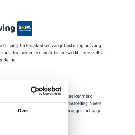
ving
chrijving. Na het plaatsen van je bestelling ontvang
de betaling binnen één werkdag verwerkt, soms zelfs
andeling.
dat je de IBAN, het bedrag en het betaalkenmerk
e per e-mail na het plaatsen van je bestelling. Neem
 en wordt het bedrag automatisch teruggestort op je
Over