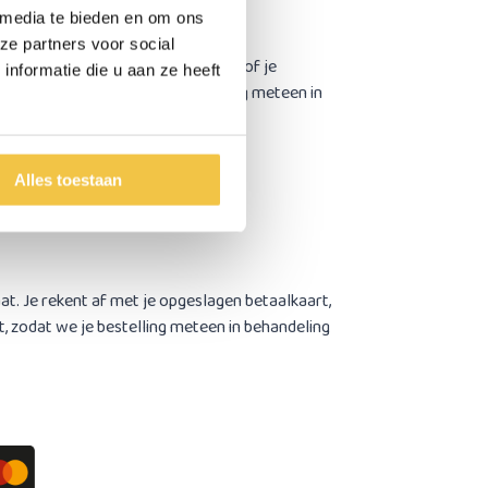
 media te bieden en om ons
ze partners voor social
 Je rekent af met Face ID, Touch ID of je
nformatie die u aan ze heeft
ect verwerkt, zodat we je bestelling meteen in
Alles toestaan
at. Je rekent af met je opgeslagen betaalkaart,
, zodat we je bestelling meteen in behandeling