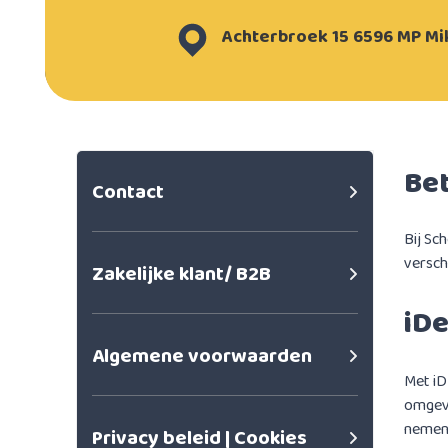
Achterbroek 15 6596 MP Mi
Be
Contact
Bij Sc
versch
Zakelijke klant/ B2B
iDe
Algemene voorwaarden
Met iD
omgevi
nemen.
Privacy beleid | Cookies