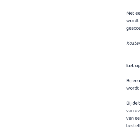
Met ee
wordt 
geacce
Kosten
Let o
Bij ee
wordt 
Bij de
van ov
van ee
bestel