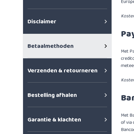
Europ
Kosten
Disclaimer
Pa
Betaalmethoden
Met Pa
credit
meteen
Verzenden & retourneren
Kosten
Bestelling afhalen
Ba
Met Ba
Garantie & klachten
of via
Bancon