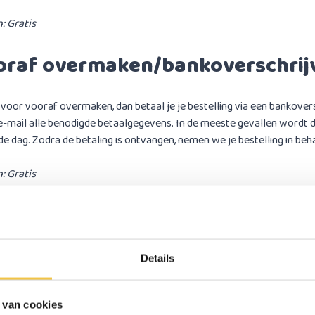
: Gratis
oraf overmaken/bankoverschrij
e voor vooraf overmaken, dan betaal je je bestelling via een bankovers
 e-mail alle benodigde betaalgegevens. In de meeste gevallen wordt 
de dag. Zodra de betaling is ontvangen, nemen we je bestelling in beh
: Gratis
grijke informatie
r je kiest voor de betaaloptie ‘Vooraf overmaken’, is het belangrijk 
s overneemt zoals in je betaaloverzicht staat. Dit overzicht ontvang j
e gegevens niet exact over, dan kan de betaling niet worden herkend
Details
ng.
 van cookies