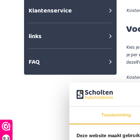
Klantenservice
Kosten
Vo
links
Kies j
je per
FAQ
dezelf
Kosten
Belan
Wannee
precie
je dez
Toestemming
rekeni
Deze website maakt gebruik
9,3