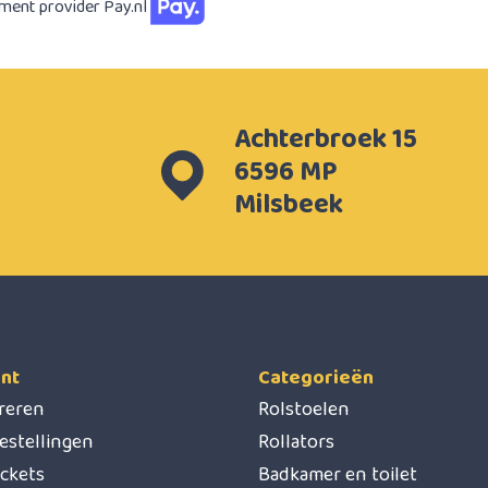
yment provider Pay.nl
Achterbroek 15
6596 MP
Milsbeek
nt
Categorieën
treren
Rolstoelen
estellingen
Rollators
ickets
Badkamer en toilet