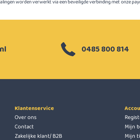
alingen worden verwerkt via een beveiligde verbinding met onze pa
nl
0485 800 814
Klantenservice
Accou
Over ons
Regis
Contact
Mijn b
Zakelijke klant/ B2B
Mijn t