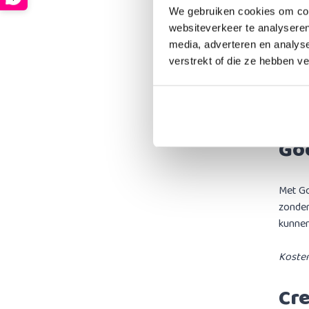
Ap
We gebruiken cookies om cont
websiteverkeer te analyseren
Met Ap
media, adverteren en analys
toegan
verstrekt of die ze hebben v
behand
Kosten
Go
Met Go
zonder
kunne
Kosten
Cre