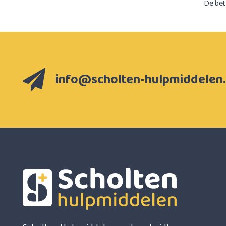
De bet
info@scholten-hulpmiddelen.