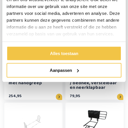
informatie over uw gebruik van onze site met onze
partners voor social media, adverteren en analyse. Deze
Bedpapegaai /
Triangel handgreep
bedgalg opvouwbaar
bedpapegaai met
partners kunnen deze gegevens combineren met andere
riem
informatie die u aan ze heeft verstrekt of die ze hebben
147,95
24,95
verzameld op basis van uw gebruik van hun services.
Alles toestaan
Aanpassen
Grijppaal / Pakpaal
MultiMotion bedsteun
met handgreep
/ bedhek, verstelbaar
en neerklapbaar
254,95
79,95