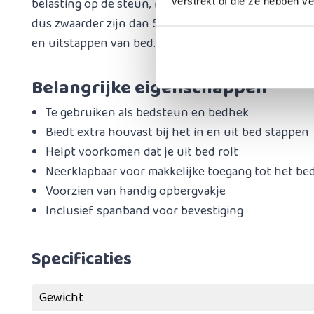
belasting op de steun, niet het maximale gebruiker
verstrekt of die ze hebben v
dus zwaarder zijn dan 50 kg. De steun is bedoeld om
en uitstappen van bed.
Belangrijke eigenschappen
Te gebruiken als bedsteun en bedhek
Biedt extra houvast bij het in en uit bed stappen
Helpt voorkomen dat je uit bed rolt
Neerklapbaar voor makkelijke toegang tot het be
Voorzien van handig opbergvakje
Inclusief spanband voor bevestiging
Specificaties
Gewicht