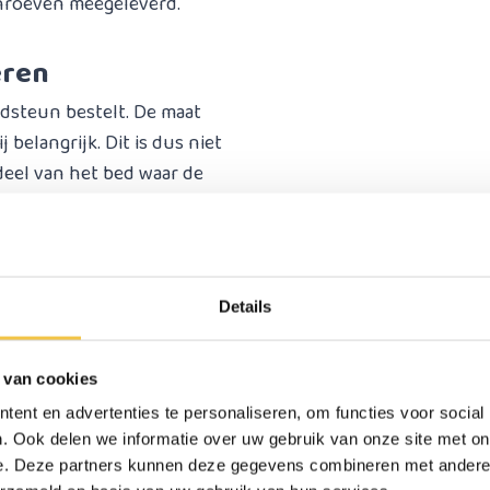
chroeven meegeleverd.
eren
edsteun bestelt. De maat
 belangrijk. Dit is dus niet
deel van het bed waar de
Is je bed hoger of lager dan
eplaatst worden.
Details
en boxspring bed of een
 van cookies
ent en advertenties te personaliseren, om functies voor social
. Ook delen we informatie over uw gebruik van onze site met on
p: dit betreft de maximale
e. Deze partners kunnen deze gegevens combineren met andere i