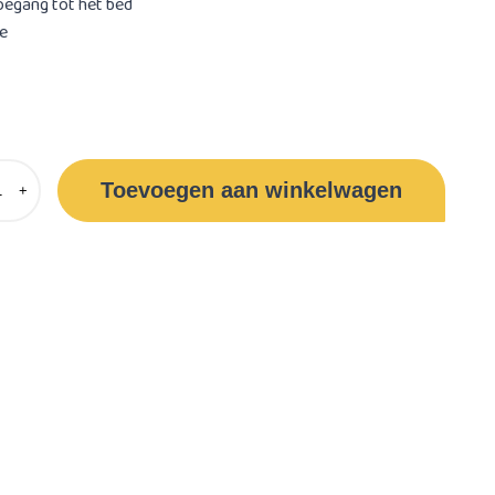
oegang tot het bed
e
Toevoegen aan winkelwagen
+