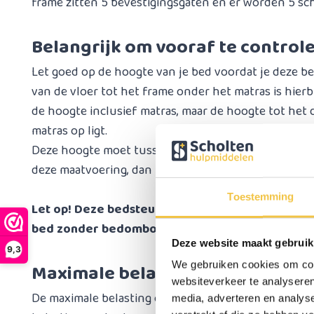
frame zitten 5 bevestigingsgaten en er worden 5 s
Belangrijk om vooraf te control
Let goed op de hoogte van je bed voordat je deze b
van de vloer tot het frame onder het matras is hierbij
de hoogte inclusief matras, maar de hoogte tot het 
matras op ligt.
Deze hoogte moet tussen de
34 en 51,5 cm
zitten. 
deze maatvoering, dan kan de bedsteun niet goed g
Toestemming
Let op! Deze bedsteun is alleen geschikt voor e
bed zonder bedombouw.
Deze website maakt gebruik
9,3
We gebruiken cookies om cont
Maximale belasting op de steun
websiteverkeer te analyseren
De maximale belasting op het handvat is 50 kg. Let o
media, adverteren en analys