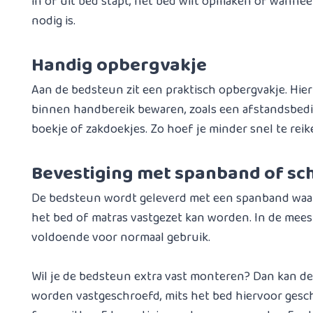
in of uit bed stapt, het bed wilt opmaken of wanneer
nodig is.
Handig opbergvakje
Aan de bedsteun zit een praktisch opbergvakje. Hier
binnen handbereik bewaren, zoals een afstandsbedien
boekje of zakdoekjes. Zo hoef je minder snel te reik
Bevestiging met spanband of sc
De bedsteun wordt geleverd met een spanband waa
het bed of matras vastgezet kan worden. In de meest
voldoende voor normaal gebruik.
Wil je de bedsteun extra vast monteren? Dan kan d
worden vastgeschroefd, mits het bed hiervoor geschi