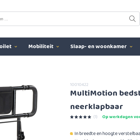
oilet
Mobiliteit
Slaap- en woonkamer
10010422
MultiMotion bedst
neerklapbaar
(1)
Op werkdagen voo
In breedte en hoogte verstelba