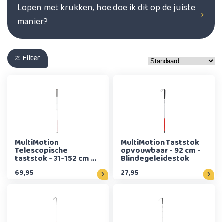
een hulpmiddel; het is je belangrijkste instrument om de
Lopen met krukken, hoe doe ik dit op de juiste
omgeving te
manier?
Filter
MultiMotion
MultiMotion Taststok
Telescopische
opvouwbaar - 92 cm -
taststok - 31-152 cm -
Blindegeleidestok
Blindegeleidestok
69,95
27,95