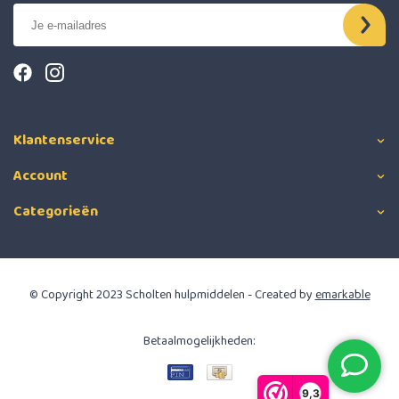
Klantenservice
Account
Categorieën
© Copyright 2023 Scholten hulpmiddelen - Created by
emarkable
Betaalmogelijkheden:
9,3