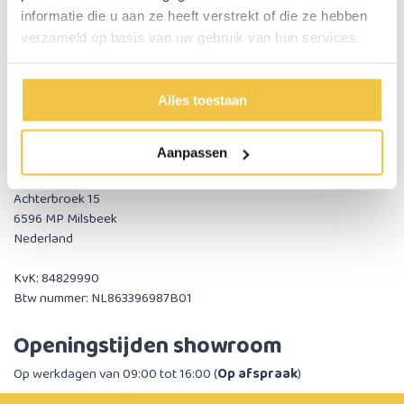
contact. Neem altijd eerst contact met ons op om een afspraak te
informatie die u aan ze heeft verstrekt of die ze hebben
maken.
verzameld op basis van uw gebruik van hun services.
Bezoekadres
Alles toestaan
Wil je onze bescheiden showroom bezoeken of een bestelling
afhalen? Hier vind je ons kantoor en magazijn:
Aanpassen
Scholten Hulpmiddelen B.V.
Achterbroek 15
6596 MP Milsbeek
Nederland
KvK: 84829990
Btw nummer: NL863396987B01
Openingstijden showroom
Op werkdagen van 09:00 tot 16:00 (
Op afspraak
)