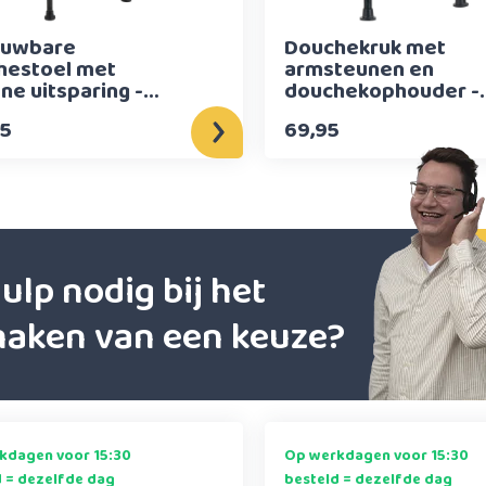
uwbare
Douchekruk met
hestoel met
armsteunen en
ne uitsparing -
douchekophouder -
n print
Walnoot print
95
69,95
ulp nodig bij het
aken van een keuze?
kdagen voor 15:30
Op werkdagen voor 15:30
d = dezelfde dag
besteld = dezelfde dag