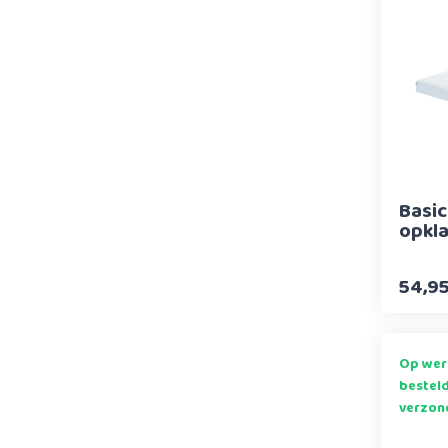
Basic
opkl
54,9
Op wer
bestel
verzon