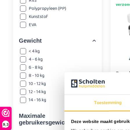
RVS
verzon
Polypropyleen (PP)
Kunststof
EVA
Gewicht
< 4 kg
4 - 6 kg
6 - 8 kg
Douc
8 - 10 kg
Vers
10 - 12 kg
arml
12 - 14 kg
49,9
14 - 16 kg
Toestemming
Maximale
Op wer
Deze website maakt gebruik
gebruikersgewicht
bestel
9,3