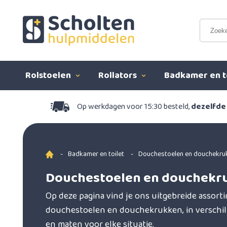
Rolstoelen
Rollators
Badkamer en t
Op werkdagen voor 15:30 besteld,
dezelfde
-
Badkamer en toilet
-
Douchestoelen en douchekru
Douchestoelen en douchekr
Op deze pagina vind je ons uitgebreide assort
douchestoelen en douchekrukken, in verschi
en maten voor elke situatie.