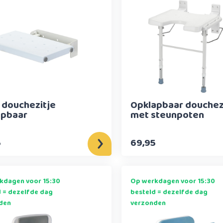
 douchezitje
Opklapbaar douchez
apbaar
met steunpoten
5
69,95
kdagen voor 15:30
Op werkdagen voor 15:30
d = dezelfde dag
besteld = dezelfde dag
den
verzonden