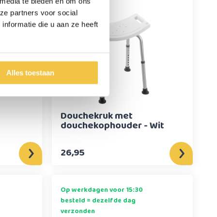
verzonden
 media te bieden en om ons
ze partners voor social
nformatie die u aan ze heeft
Alles toestaan
Douchekruk met
douchekophouder - Wit
26,95
Op werkdagen voor 15:30
besteld = dezelfde dag
verzonden