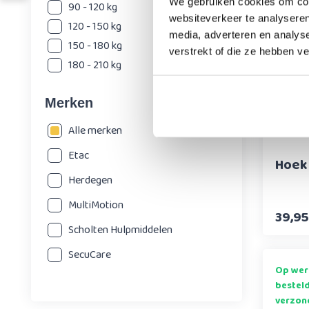
verzon
We gebruiken cookies om cont
90 - 120 kg
websiteverkeer te analyseren
120 - 150 kg
media, adverteren en analys
150 - 180 kg
verstrekt of die ze hebben v
180 - 210 kg
Merken
Alle merken
Etac
Hoek
Herdegen
MultiMotion
39,95
Scholten Hulpmiddelen
SecuCare
Op wer
bestel
verzon