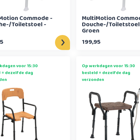
iMotion Commode -
MultiMotion Commod
e-/Toiletstoel -
Douche-/Toiletstoel
Groen
95
199,95
kdagen voor 15:30
Op werkdagen voor 15:30
d = dezelfde dag
besteld = dezelfde dag
den
verzonden