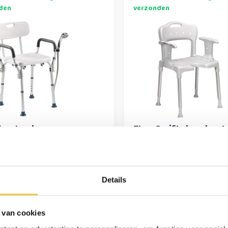
den
verzonden
hestoel
Etac Swift douchest
telbaar met
euningen
5
144,95
Details
kdagen voor 15:30
Op werkdagen voor 15:30
 van cookies
d = dezelfde dag
besteld = dezelfde dag