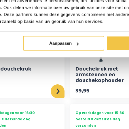
den
verzonden
ent en advertenties te personaliseren, om functies voor social
. Ook delen we informatie over uw gebruik van onze site met on
e. Deze partners kunnen deze gegevens combineren met andere i
erzameld op basis van uw gebruik van hun services.
Aanpassen
 douchekruk
Douchekruk met
armsteunen en
douchekophouder
39,95
kdagen voor 15:30
Op werkdagen voor 15:30
d = dezelfde dag
besteld = dezelfde dag
den
verzonden