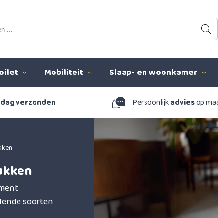
oilet
Mobiliteit
Slaap- en woonkamer
 dag verzonden
Persoonlijk
advies
op ma
kken
ukken
iment
llende soorten