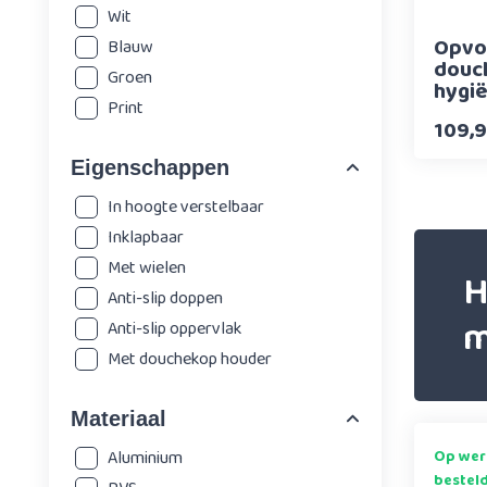
Wit
Opvo
Blauw
douc
Groen
hygië
Print
Beuke
109,
Eigenschappen
In hoogte verstelbaar
Inklapbaar
Met wielen
H
Anti-slip doppen
m
Anti-slip oppervlak
Met douchekop houder
Materiaal
Aluminium
Op wer
bestel