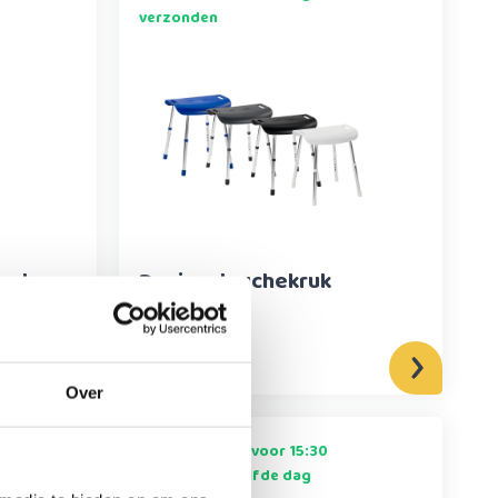
verzonden
oel
Design douchekruk
49,95
Over
Op werkdagen voor 15:30
besteld = dezelfde dag