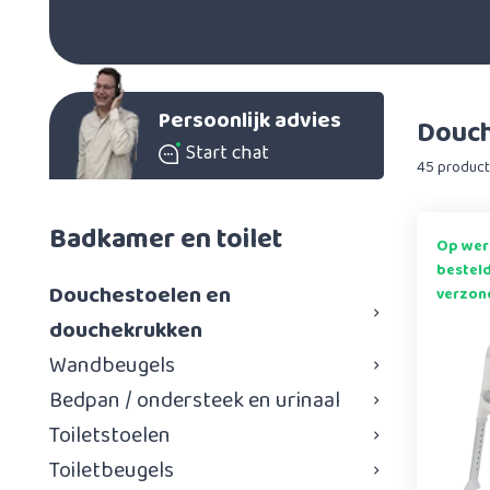
Persoonlijk advies
Douch
Start chat
45 produc
Badkamer en toilet
Op wer
bestel
Douchestoelen en
verzon
douchekrukken
Wandbeugels
Bedpan / ondersteek en urinaal
Toiletstoelen
Toiletbeugels