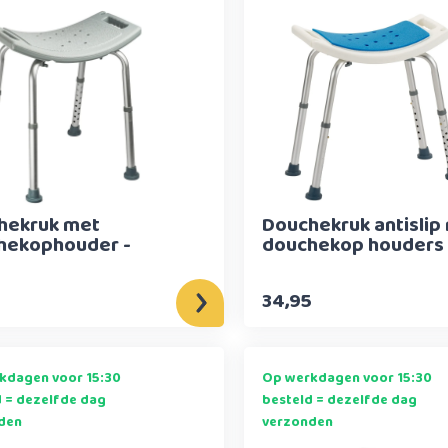
hekruk met
Douchekruk antislip
hekophouder -
douchekop houders
5
34,95
kdagen voor 15:30
Op werkdagen voor 15:30
d = dezelfde dag
besteld = dezelfde dag
den
verzonden