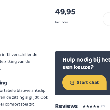
49,95
−
Incl. btw
 in 15 verschillende
Hulp nodig bij h
de zitting van de
een keuze?
.
Start chat
ing
ortabele blauwe antislip
an de zitting afglijdt. Ook
el comfortabel zit.
Reviews
(2)