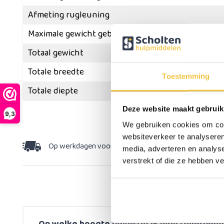
Afmeting rugleuning
Maximale gewicht gebruiker
Totaal gewicht
Totale breedte
Toestemming
Totale diepte
Deze website maakt gebruik
Meer
specificaties
9,3
We gebruiken cookies om cont
websiteverkeer te analyseren
Op werkdagen voor 15:30 besteld,
dezelfde dag v
media, adverteren en analys
verstrekt of die ze hebben v