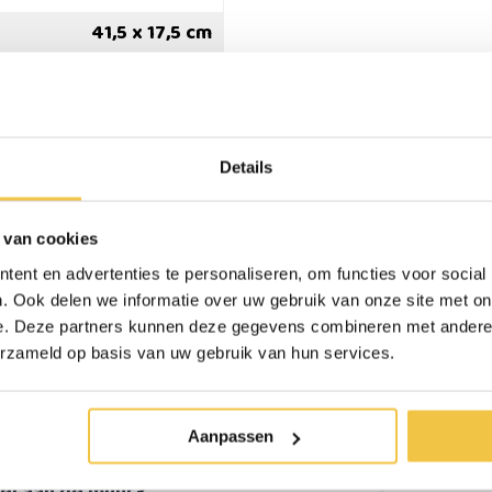
41,5 x 17,5 cm
136 kg
2,9 kg
42 cm
Details
45 cm
 van cookies
ent en advertenties te personaliseren, om functies voor social
. Ook delen we informatie over uw gebruik van onze site met on
erzonden
Persoonlijk
advies
op ma
e. Deze partners kunnen deze gegevens combineren met andere i
erzameld op basis van uw gebruik van hun services.
Aanpassen