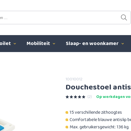
oilet
Mobiliteit
Slaap- en woonkamer
10010012
Douchestoel anti
(2)
Op werkdagen voo
15 verschillende zithoogtes
Comfortabele blauwe antislip b
Max. gebruikersgewicht: 136 kg