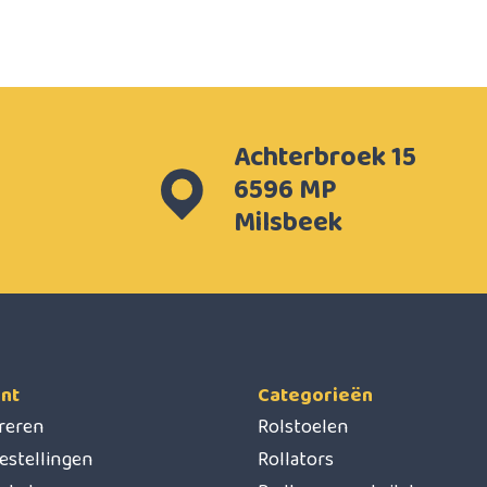
Achterbroek 15
6596 MP
Milsbeek
nt
Categorieën
treren
Rolstoelen
estellingen
Rollators