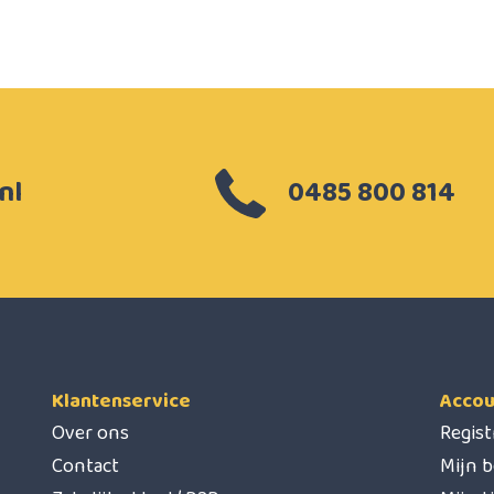
nl
0485 800 814
Klantenservice
Accou
Over ons
Regis
Contact
Mijn b