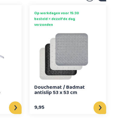
Op werkdagen voor 15:30
besteld = dezelfde dag
verzonden
Douchemat / Badmat
e
antislip 53 x 53 cm
9,95