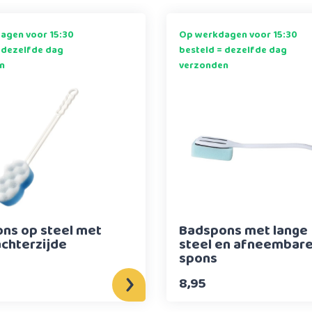
agen voor 15:30
Op werkdagen voor 15:30
 dezelfde dag
besteld = dezelfde dag
n
verzonden
ns op steel met
Badspons met lange
achterzijde
steel en afneembar
spons
8,95