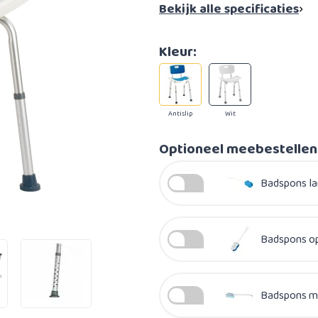
Bekijk alle specificaties
Kleur:
Antislip
Wit
Optioneel meebestellen
Badspons lan
Badspons op 
Badspons me