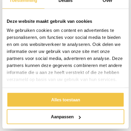
Toestemming
Details
Over
aan jou, zoals je naam, adres en/of e-mailadres. Deze hebben wij
nodig om de actie kunnen uitvoeren en de prijswinnaar(s) bekend
te maken.
Deze website maakt gebruik van cookies
Wij verzamelen deze gegevens met jouw toestemming. In de
We gebruiken cookies om content en advertenties te
voorwaarden van de betreffende prijsvraag of actie kun je
personaliseren, om functies voor social media te bieden
terugvinden waarvoor jouw gegevens precies worden gebruikt en
en om ons websiteverkeer te analyseren. Ook delen we
hoelang wij deze bewaren.
informatie over uw gebruik van onze site met onze
partners voor social media, adverteren en analyse. Deze
Gegevens om fraude tegen te gaan
partners kunnen deze gegevens combineren met andere
Op beveiligingsincidenten en fraude zit niemand te wachten, wij
informatie die u aan ze heeft verstrekt of die ze hebben
ook niet. Daarom gebruiken wij persoonsgegevens (waaronder
verzameld op basis van uw gebruik van hun services.
IP-adressen en zoek, surf- en koopgedrag) om ongeautoriseerde
toegang en fraude te onderzoeken, te voorkomen en tegen te
gaan.
Alles toestaan
Achteraf betalen
Als je artikelen koopt die je niet meteen wilt betalen, kunnen wij je
Aanpassen
kredietwaardigheid toetsen. We kunnen daarbij gebruikmaken van
externe bureaus.