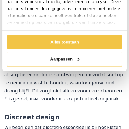
partners voor social media, adverteren en analyse. Deze
geminimaliseerd. Het discreet geïntegreerde
partners kunnen deze gegevens combineren met andere
absorberende systeem biedt betrouwbare
informatie die u aan ze heeft verstrekt of die ze hebben
bescherming zonder dat het ten koste gaat van het
verzameld op basis van uw gebruik van hun services.
draagcomfort.
Alles toestaan
Effectieve absorptie
Met ons incontinentie ondergoed hoef je je geen
Aanpassen
zorgen te maken over lekken. De geavanceerde
absorptietechnologie is ontworpen om vocht snel op
te nemen en vast te houden, waardoor jouw huid
droog blijft. Dit zorgt niet alleen voor een schoon en
fris gevoel, maar voorkomt ook potentieel ongemak.
Discreet design
Wij begrijpen dat discretie essentieel is bij het kiezen