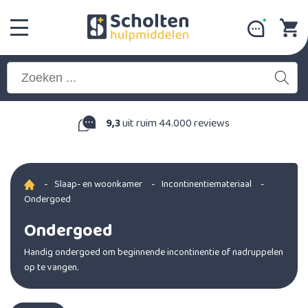
9,3
uit ruim 44.000 reviews
-
Slaap- en woonkamer
-
Incontinentiemateriaal
-
Ondergoed
Ondergoed
Handig ondergoed om beginnende incontinentie of nadruppelen
op te vangen.