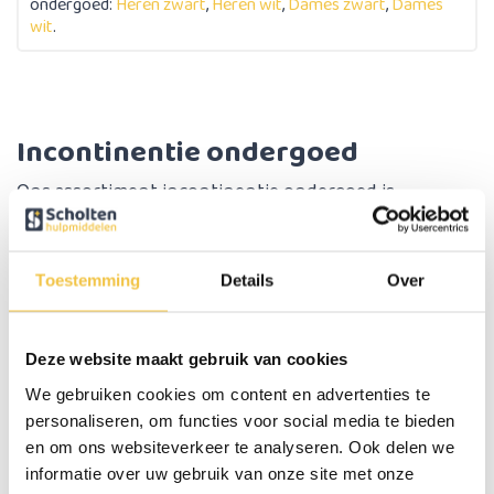
ondergoed:
Heren zwart
,
Heren wit
,
Dames zwart
,
Dames
wit
.
Incontinentie ondergoed
Ons assortiment incontinentie ondergoed is
ontworpen om tegemoet te komen aan de behoeften
van mensen die op zoek zijn naar effectieve
bescherming zonder concessies te doen aan comfort.
Toestemming
Details
Over
Hoogwaardige materialen
Deze website maakt gebruik van cookies
Ons incontinentie ondergoed is vervaardigd met
We gebruiken cookies om content en advertenties te
zorgvuldig geselecteerde materialen die comfortabel
personaliseren, om functies voor social media te bieden
en om ons websiteverkeer te analyseren. Ook delen we
aanvoelen op de huid. Het ademende ontwerp zorgt
informatie over uw gebruik van onze site met onze
voor ventilatie, waardoor irritatie wordt