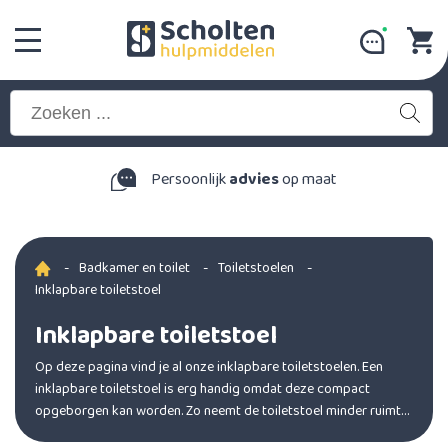
Persoonlijk
advies
op maat
-
Badkamer en toilet
-
Toiletstoelen
-
Inklapbare toiletstoel
Inklapbare toiletstoel
Op deze pagina vind je al onze inklapbare toiletstoelen. Een
inklapbare toiletstoel is erg handig omdat deze compact
opgeborgen kan worden. Zo neemt de toiletstoel minder ruimte
in beslag.