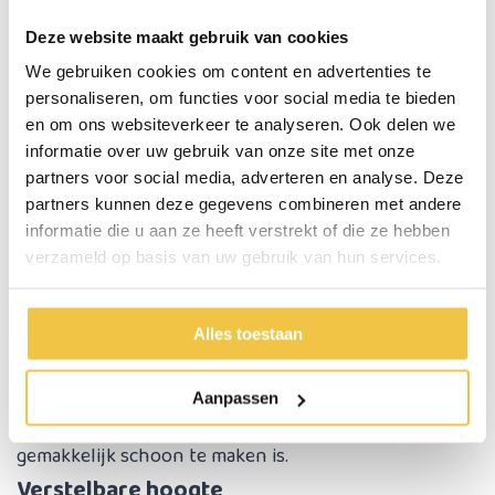
hij weinig ruimte inneemt. Dit maakt hem ideaal voor
kleinere woningen of voor transport.
Deze website maakt gebruik van cookies
Gemakkelijk te vervoeren
We gebruiken cookies om content en advertenties te
Door het lichte gewicht en het compacte formaat is
personaliseren, om functies voor social media te bieden
en om ons websiteverkeer te analyseren. Ook delen we
een inklapbare toiletstoel gemakkelijk mee te nemen,
informatie over uw gebruik van onze site met onze
bijvoorbeeld op reis of naar een andere locatie.
partners voor social media, adverteren en analyse. Deze
Stevige constructie
partners kunnen deze gegevens combineren met andere
Ondanks het inklapbare ontwerp zijn deze stoelen
informatie die u aan ze heeft verstrekt of die ze hebben
verzameld op basis van uw gebruik van hun services.
vaak gemaakt van duurzame materialen zoals
aluminium of staal, wat zorgt voor stabiliteit en
veiligheid.
Alles toestaan
Comfortabele zitting
Veel modellen hebben een comfortabele,
Aanpassen
ergonomische zitting die ondersteuning biedt en
gemakkelijk schoon te maken is.
Verstelbare hoogte