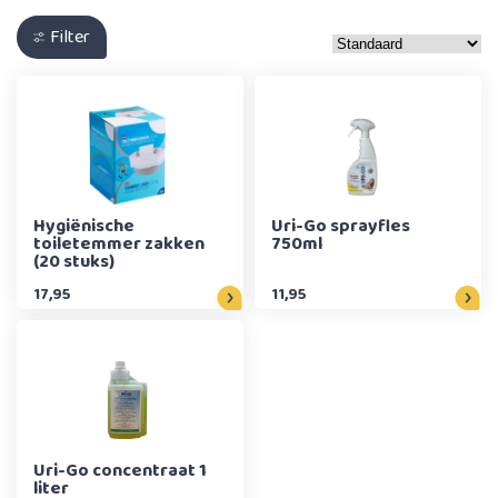
Filter
Hygiënische
Uri-Go sprayfles
toiletemmer zakken
750ml
(20 stuks)
17,95
11,95
Uri-Go concentraat 1
liter