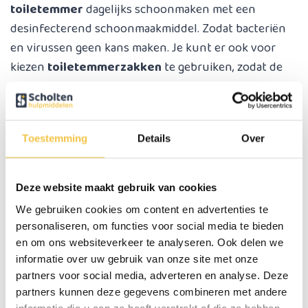
toiletemmer
dagelijks schoonmaken met een
desinfecterend schoonmaakmiddel. Zodat bacteriën
en virussen geen kans maken. Je kunt er ook voor
kiezen
toiletemmerzakken
te gebruiken, zodat de
emmer vrijwel niet vies wordt en deze bijna niet
hoeft te worden. Al met al zijn er meerdere opties om
jouw toiletstoel goed schoon en fris te houden.
Toestemming
Details
Over
Po emmerzakken
Deze website maakt gebruik van cookies
Na het gebruik van een toiletstoel kun je natuurlijk
iedere keer na gebruik de po-emmer reinigen of
We gebruiken cookies om content en advertenties te
personaliseren, om functies voor social media te bieden
autoclaveren. Het is echter ook mogelijk, voor het
en om ons websiteverkeer te analyseren. Ook delen we
gebruik een
toiletemmerzak
in jouw toiletstoel te
informatie over uw gebruik van onze site met onze
plaatsen. Een toiletemmerzak is voorzien van een
partners voor social media, adverteren en analyse. Deze
opneembare pad die de urinevloeistoffen snel
partners kunnen deze gegevens combineren met andere
informatie die u aan ze heeft verstrekt of die ze hebben