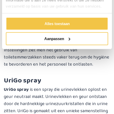
opneemt. Zodat er geen vloeistof in de zak zit
wanneer deze uit de toiletemmer gehaald wordt. Deze
verzameld op basis van uw gebruik van hun services.
kan direct bij het gescheiden afval gedeponeerd
worden. Jouw toiletstoel is daarnaast niet in
Alles toestaan
aanraking geweest met urine of ontlasting. Op deze
manier bespaar je tijd en moeite doordat de po-
Aanpassen
emmer niet vaak gereinigd hoeft te worden. Ook in
instellingen ziet men het gebruik van
toiletemmerzakken steeds vaker terug om de hygiëne
te bevorderen en het personeel te ontlasten.
UriGo spray
UriGo spray
is een spray die urinevlekken oplost en
geur neutraal maakt. Urinevlekken en geur ontstaan
door de hardnekkige urinezuurkristallen die in urine
zitten. UriGo is gemaakt uit een unieke samenstelling