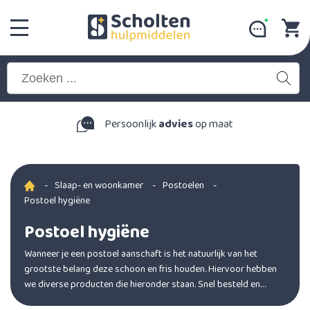
Persoonlijk
advies
op maat
-
Slaap- en woonkamer
-
Postoelen
-
Postoel hygiëne
Postoel hygiëne
Wanneer je een postoel aanschaft is het natuurlijk van het
grootste belang deze schoon en fris houden. Hiervoor hebben
we diverse producten die hieronder staan. Snel besteld en
geleverd.