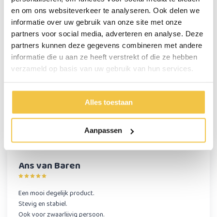
Totale breedte (inclusief armleuningen)
56 cm
en om ons websiteverkeer te analyseren. Ook delen we
Totale hoogte
95 cm
informatie over uw gebruik van onze site met onze
partners voor social media, adverteren en analyse. Deze
Meer
specificaties
partners kunnen deze gegevens combineren met andere
informatie die u aan ze heeft verstrekt of die ze hebben
verzameld op basis van uw gebruik van hun services.
Persoonlijk advies
Start chat
Alles toestaan
Reviews
Aanpassen
(5)
Ans van Baren
Een mooi degelijk product.
Stevig en stabiel.
Ook voor zwaarlijvig persoon.