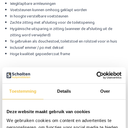
Wegklapbare armleuningen
Voetsteunen kunnen omhoog geklapt worden
In hoogte verstelbare voetsteunen
Zachte zitting met afsluiting voor de toiletopening
Hygiënische uitsparing in zitting (wanneer de afsluiting uit de
zitting word verwijderd)
Te gebruiken als douchestoel, toiletstoel en rolstoel voor in huis
Inclusief emmer / po met deksel
Hoge kwaliteit gepoedercoat frame
Specificaties
Zithoogte
50,5 cm
Toestemming
Details
Over
Zitbreedte
46 cm
Zitdiepte
44 cm
Deze website maakt gebruik van cookies
Maximale gewicht gebruiker
120 kg
We gebruiken cookies om content en advertenties te
Totaal gewicht
11 kg
personaliseren, om functies voor social media te bieden