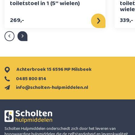
toiletstoel in 1 (5'' wielen)
toile
wiel
269,-
339,-
Achterbroek 15 6596 MP Milsbeek
0485 800 814
info@scholten-hulpmiddelen.nl
Scholten Hulpmiddelen onderscheidt zich door het leveren van
hoogwaardige hulpmiddelen die de zelfstandigheid en levenskwaliteit