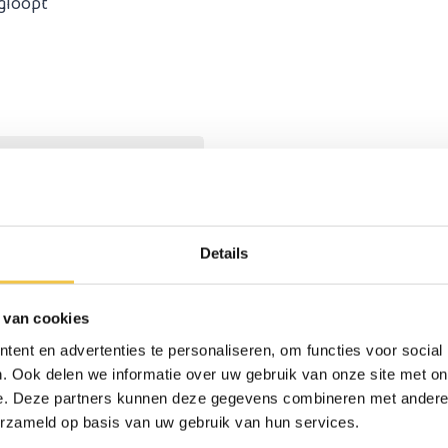
egloopt
46.5 - 61.5 cm
49 cm
38 cm
Details
190 kg
4.6 kg
 van cookies
61 cm
ent en advertenties te personaliseren, om functies voor social
. Ook delen we informatie over uw gebruik van onze site met on
42 cm
e. Deze partners kunnen deze gegevens combineren met andere i
erzameld op basis van uw gebruik van hun services.