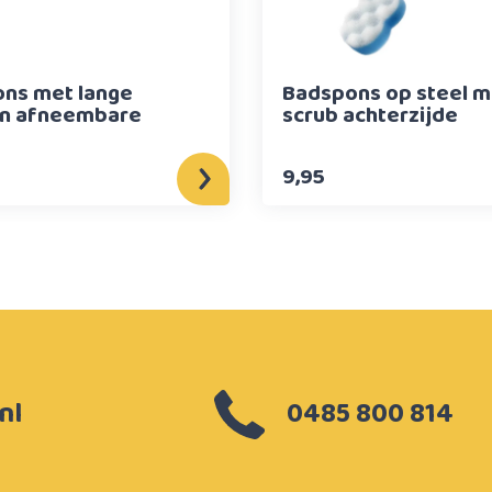
ns met lange
Badspons op steel m
en afneembare
scrub achterzijde
9,95
nl
0485 800 814