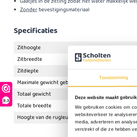
Gaatjes in de zitting zodat het water makkelijk w
Zonder
bevestigingsmateriaal
Specificaties
Zithoogte
Zitbreedte
Zitdiepte
Toestemming
Maximale gewicht gebruiker
Totaal gewicht
Deze website maakt gebruik
9,3
Totale breedte
We gebruiken cookies om cont
websiteverkeer te analyseren
Hoogte van de rugleuning vanaf de zitting
media, adverteren en analys
verstrekt of die ze hebben v
Meer
specificaties