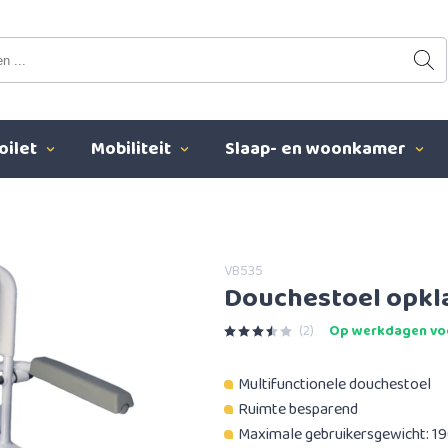
oilet
Mobiliteit
Slaap- en woonkamer
VB535
Douchestoel opkla
(2)
Op werkdagen voo
Multifunctionele douchestoel
Ruimte besparend
Maximale gebruikersgewicht: 19