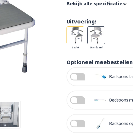
Bekijk alle specificaties
Uitvoering:
Zacht
Standaard
Optioneel meebestellen
Badspons lan
Badspons me
Badspons op 