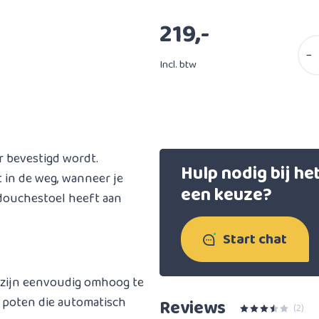
219,-
−
Incl. btw
 bevestigd wordt.
Hulp nodig bij h
t in de weg, wanneer je
een keuze?
douchestoel heeft aan
Start chat
 zijn eenvoudig omhoog te
 poten die automatisch
Reviews
(2)