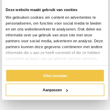
Geschikt voor dagelijks gebruik
Deze website maakt gebruik van cookies
Belangrijk bij het vervangen van de rollerbal voor
We gebruiken cookies om content en advertenties te
taststokken
personaliseren, om functies voor social media te bieden
Houd tijdens het vervangen het touwtje van de stok goed vast.
en om ons websiteverkeer te analyseren. Ook delen we
Als het touwtje losraakt, kun je de dop niet meer correct
informatie over uw gebruik van onze site met onze
bevestigen.
partners voor social media, adverteren en analyse. Deze
partners kunnen deze gegevens combineren met andere
informatie die u aan ze heeft verstrekt of die ze hebben
Persoonlijk advies
verzameld op basis van uw gebruik van hun services.
Start chat
Alles toestaan
Persoonlijk
advies
op maat
Aanpassen