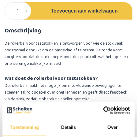
Toevoegen aan winkelwagen
−
+
Omschrijving
De rollerbal voor taststokken is ontworpen voor wie de stok vaak
horizontaal gebruikt om de omgeving af te tasten. De ronde vorm
zorgt ervoor dat de stok soepel over de grond rolt, wat het lopen en
oriënteren gemakkelijker maakt.
Wat doet de rollerbal voor taststokken?
De rollerbal maakt het mogelijk om met vloeiende bewegingen te
scannen. Hij rolt soepel over oneffenheden en geeft direct feedback
via de stok, zodat je obstakels sneller opmerkt.
Waarom kiezen voor de rollerbal voor taststokken?
Soepele en stille beweging tijdens het scannen
Toestemming
Betere oriëntatie op verschillende ondergronden
Details
Over
Goed zichtbaar door de witte kleur