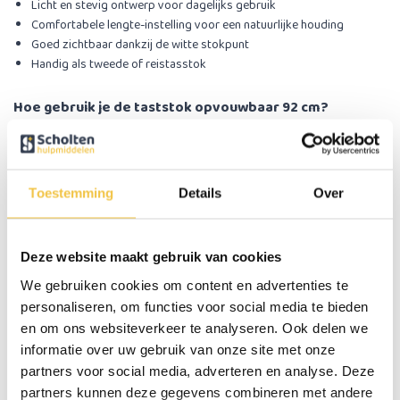
Licht en stevig ontwerp voor dagelijks gebruik
Comfortabele lengte-instelling voor een natuurlijke houding
Goed zichtbaar dankzij de witte stokpunt
Handig als tweede of reistasstok
Hoe gebruik je de taststok opvouwbaar 92 cm?
Vouw de stok uit tot alle delen stevig vastzitten. Controleer of de stok
tot ongeveer je polshoogte reikt wanneer je rechtop staat. Na gebruik
vouw je hem eenvoudig weer in om hem compact op te bergen of mee
te nemen.
Toestemming
Details
Over
Voor wie is de taststok opvouwbaar 92 cm geschikt?
De taststok is ideaal voor kleinere gebruikers of als extra taststok
Deze website maakt gebruik van cookies
voor onderweg. Dankzij het lichte gewicht en de korte lengte is hij
We gebruiken cookies om content en advertenties te
makkelijk te hanteren. Ook is de taststok gemakkelijk mee te nemen,
personaliseren, om functies voor social media te bieden
omdat hij opvouwbaar is en in zijn meegeleverd tasje past.
en om ons websiteverkeer te analyseren. Ook delen we
informatie over uw gebruik van onze site met onze
Specificaties
partners voor social media, adverteren en analyse. Deze
partners kunnen deze gegevens combineren met andere