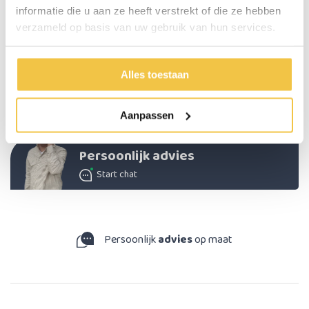
Gewicht
2,6 kg
informatie die u aan ze heeft verstrekt of die ze hebben
verzameld op basis van uw gebruik van hun services.
Kleur
Wit, rood
Geschikt voor rechts- en linkshandige
Ja
Lengte
92 cm
Alles toestaan
Optioneel
Materiaal: Aluminium
Aanpassen
Persoonlijk advies
Start chat
Persoonlijk
advies
op maat