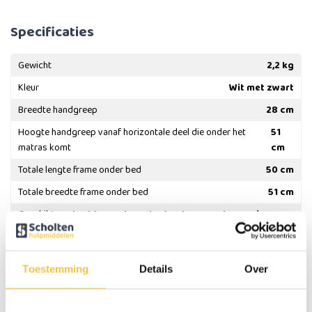
Specificaties
Gewicht
2,2 kg
Kleur
Wit met zwart
Breedte handgreep
28 cm
Hoogte handgreep vanaf horizontale deel die onder het
51
matras komt
cm
Totale lengte frame onder bed
50 cm
Totale breedte frame onder bed
51 cm
Geschikt
bedden met een bedombouw en boxspring
voor
bedden
Meer
specificaties
Toestemming
Details
Over