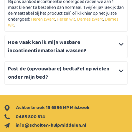
Bij ons aanbod incontinentie ondergoed raden we aan 1
maat kleiner te bestellen dan normaal. Twijfel je? Bekijk dan
de maattabel bij het product zelf, of klik hier op het juiste
ondergoed:
Heren zwart
,
Heren wit
,
Dames zwart
,
Dames
wit
.
Hoe vaak kan ik mijn wasbare
incontinentiemateriaal wassen?
Past de (opvouwbare) bedtafel op wielen
onder mijn bed?
Achterbroek 15 6596 MP Milsbeek
0485 800 814
info@scholten-hulpmiddelen.nl