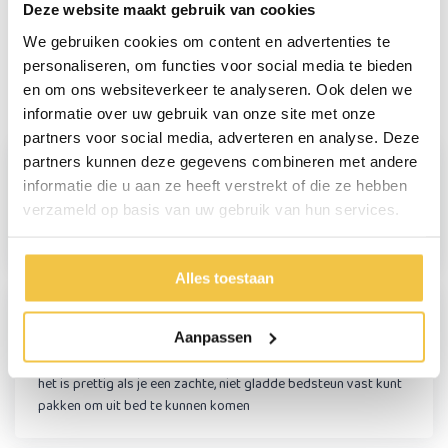
Persoonlijk advies
Deze website maakt gebruik van cookies
Start chat
We gebruiken cookies om content en advertenties te
personaliseren, om functies voor social media te bieden
en om ons websiteverkeer te analyseren. Ook delen we
Reviews
(18)
informatie over uw gebruik van onze site met onze
partners voor social media, adverteren en analyse. Deze
partners kunnen deze gegevens combineren met andere
Ronnie van der Aa
informatie die u aan ze heeft verstrekt of die ze hebben
verzameld op basis van uw gebruik van hun services.
Makkelijk te installeren. Werkt super
Alles toestaan
Elisabeth Groeneveld
Aanpassen
het is prettig als je een zachte, niet gladde bedsteun vast kunt
pakken om uit bed te kunnen komen