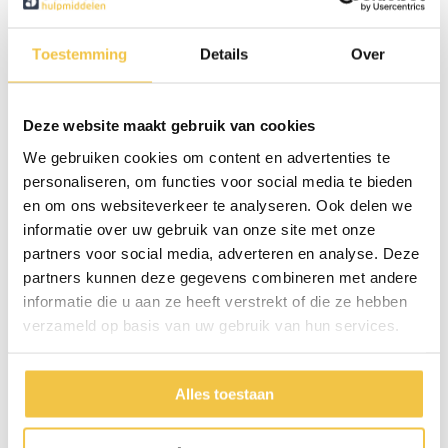
Voorzien van stoephulp aan beide kanten
Toestemming
Details
Over
Hoe gebruik je de Lumo rollator?
Trek aan het handvat op de zitting om de rollator in te klappen. De
handvatten stel je eenvoudig af op de juiste hoogte. Dankzij de
Deze website maakt gebruik van cookies
stoephulpen ga je makkelijker over drempels en stoepranden. De
rollator heeft veilige remmen met parkeerstand, zodat je stabiel kunt
We gebruiken cookies om content en advertenties te
zitten zonder dat hij wegrolt.
personaliseren, om functies voor social media te bieden
en om ons websiteverkeer te analyseren. Ook delen we
Voor wie is de Lumo rollator geschikt?
informatie over uw gebruik van onze site met onze
De Lumo rollator is bedoeld voor iedereen die zich zelfstandig wil
partners voor social media, adverteren en analyse. Deze
blijven verplaatsen, zonder zwaar te tillen. Ideaal voor dagelijks gebruik
partners kunnen deze gegevens combineren met andere
in huis, op straat of onderweg.
informatie die u aan ze heeft verstrekt of die ze hebben
verzameld op basis van uw gebruik van hun services.
Specificaties
Alles toestaan
Gewicht rollator
5,9 kg
Max. gebruikersgewicht
136 kg