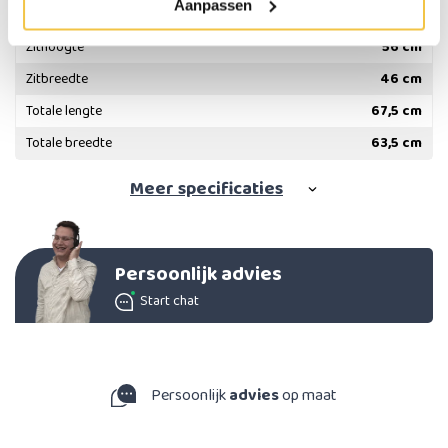
Aanpassen
Hoogte handgrepen
90,5 - 101 cm
Zithoogte
56 cm
Zitbreedte
46 cm
Totale lengte
67,5 cm
Totale breedte
63,5 cm
Meer
specificaties
Persoonlijk advies
Start chat
Persoonlijk
advies
op maat