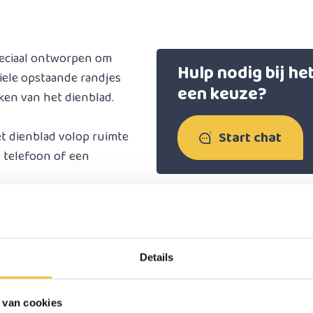
peciaal ontworpen om
Hulp nodig bij h
btiele opstaande randjes
een keuze?
ken van het dienblad.
Start chat
t dienblad volop ruimte
e telefoon of een
Reviews
(1)
de hand wilt hebben, dit
imte en maakt elk moment
Theo
Details
s het handig om even de
Top product. Stevig en handig in g
 van cookies