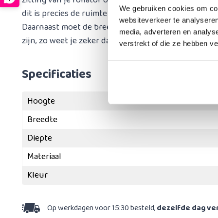
zitting van je rollator op te meten. De zitting mag ma
We gebruiken cookies om cont
dit is precies de ruimte tussen de opstaande randjes
websiteverkeer te analyseren
Daarnaast moet de breedte tussen het frame bij de z
media, adverteren en analys
zijn, zo weet je zeker dat het dienblad past.
verstrekt of die ze hebben v
Specificaties
Hoogte
Breedte
Diepte
Materiaal
Kleur
Op werkdagen voor 15:30 besteld,
dezelfde dag v