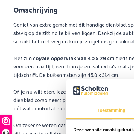
Omschrijving
Geniet van extra gemak met dit handige dienblad, s
stevig op de zitting te blijven liggen. Dankzij de su
schuift het niet weg en kun je zorgeloos gebruikma
Met zijn
royale oppervlak van 40 x 29 cm
biedt he
voor een maaltijd, een drankje én wat extra’s zoals j
tijdschrift. De buitenmaten zijn 45,8 x 31,4 cm.
Of je nu wilt eten, lezen of gewoon wat spullen bij 
dienblad combineert praktisch gemak met extra ru
nét wat comfortabeler.
Toestemming
Om zeker te weten dat het dienblad goed aansluit, i
Deze website maakt gebruik
9,3