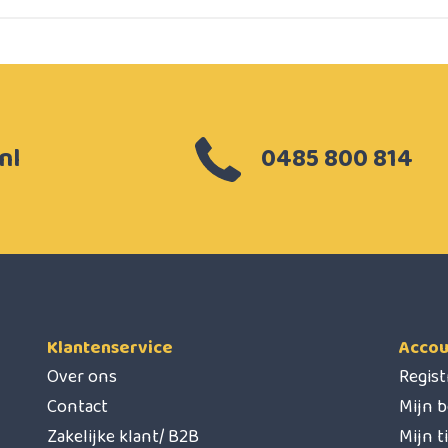
nl
0485 800 814
Klantenservice
Accou
Over ons
Regis
Contact
Mijn b
Zakelijke klant/ B2B
Mijn t