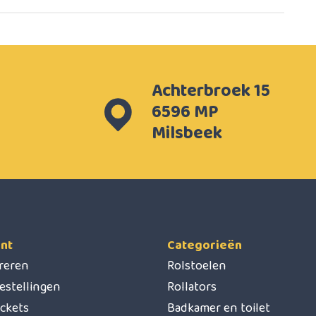
Achterbroek 15
6596 MP
Milsbeek
nt
Categorieën
treren
Rolstoelen
estellingen
Rollators
ickets
Badkamer en toilet