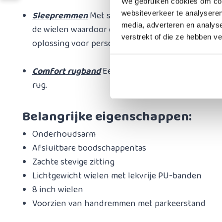
We gebruiken cookies om cont
websiteverkeer te analyseren
Sleepremmen
Met sleepremmen kunt u permane
media, adverteren en analys
de wielen waardoor de rollator constant afgeremd 
verstrekt of die ze hebben v
oplossing voor personen die een rollator te snel
Comfort rugband
Een extra dikke rugband voor 
rug.
Belangrijke eigenschappen:
Onderhoudsarm
Afsluitbare boodschappentas
Zachte stevige zitting
Lichtgewicht wielen met lekvrije PU-banden
8 inch wielen
​Voorzien van handremmen met parkeerstand