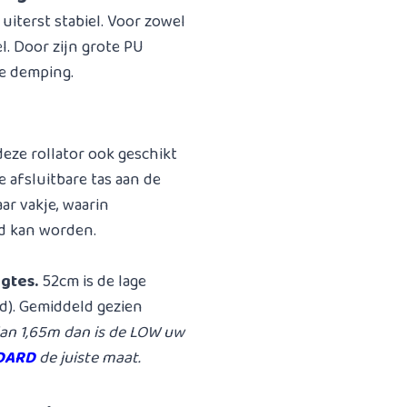
uiterst stabiel. Voor zowel
l. Door zijn grote PU
e demping.
deze rollator ook geschikt
e afsluitbare tas aan de
ar vakje, waarin
d kan worden.
ogtes.
52cm is de lage
rd). Gemiddeld gezien
dan 1,65m dan is de LOW uw
DARD
de juiste maat.