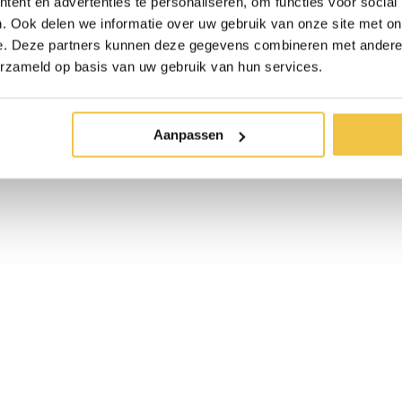
ent en advertenties te personaliseren, om functies voor social
. Ook delen we informatie over uw gebruik van onze site met on
nt weerstand creëren op
e. Deze partners kunnen deze gegevens combineren met andere i
wordt. Dit is een ideale
erzameld op basis van uw gebruik van hun services.
 voortduwen.
meer ondersteuning in uw
Aanpassen