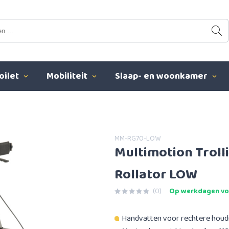
oilet
Mobiliteit
Slaap- en woonkamer
MM-RG70-LOW
Multimotion Troll
Rollator LOW
(0)
Op werkdagen voo
Handvatten voor rechtere houd