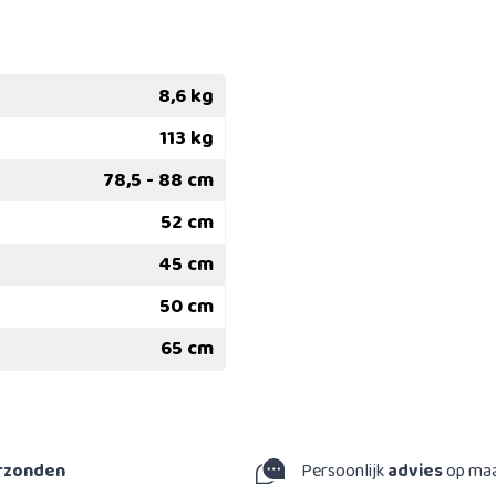
8,6 kg
113 kg
78,5 - 88 cm
52 cm
45 cm
50 cm
65 cm
erzonden
Persoonlijk
advies
op ma