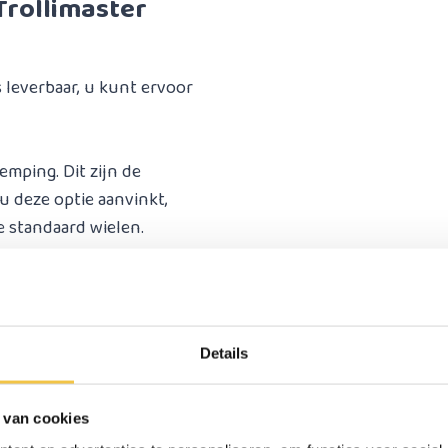
Trollimaster
s leverbaar, u kunt ervoor
mping. Dit zijn de
u deze optie aanvinkt,
e standaard wielen.
fixeerd is en er niet
Details
rden, handig voor als u
ok op de foto NIET
 van cookies