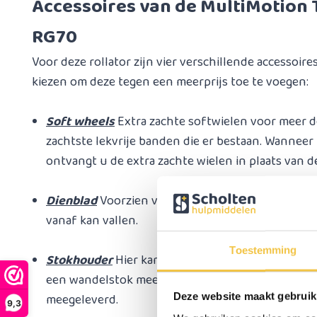
Accessoires van de MultiMotion 
RG70
Voor deze rollator zijn vier verschillende accessoire
kiezen om deze tegen een meerprijs toe te voegen:
Soft wheels
Extra zachte softwielen voor meer de
zachtste lekvrije banden die er bestaan. Wanneer 
ontvangt u de extra zachte wielen in plaats van d
Dienblad
Voorzien van steuntjes zodat hij goed ge
vanaf kan vallen.
Toestemming
Stokhouder
Hier kan een wandelstok op gezet wo
een wandelstok mee wilt nemen. Let op, wandelst
Deze website maakt gebruik
meegeleverd.
9,3