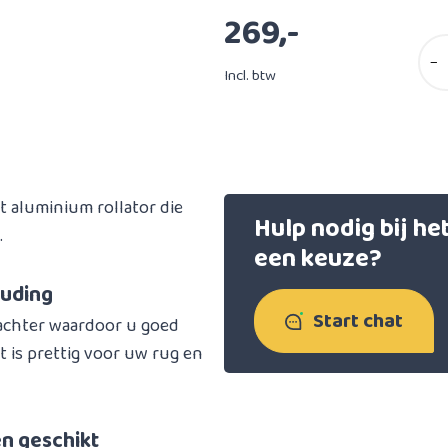
269,-
−
Incl. btw
t aluminium rollator die
Hulp nodig bij h
.
een keuze?
ouding
Start chat
 achter waardoor u goed
t is prettig voor uw rug en
en geschikt