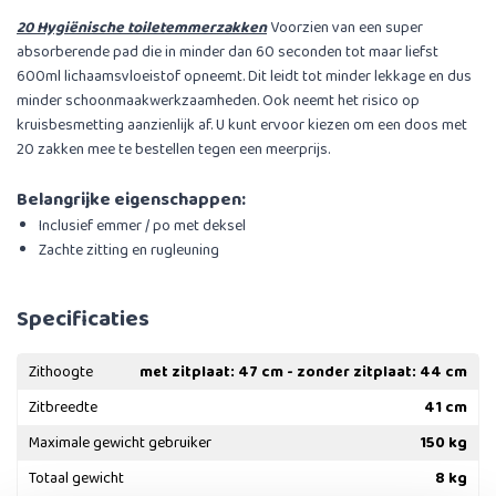
20 Hygi
ënische toiletemmerzakken
Voorzien van een super
absorberende pad die in minder dan 60 seconden tot maar liefst
600ml lichaamsvloeistof opneemt. Dit leidt tot minder lekkage en dus
minder schoonmaakwerkzaamheden. Ook neemt het risico op
kruisbesmetting aanzienlijk af. U kunt ervoor kiezen om een doos met
20 zakken mee te bestellen tegen een meerprijs.
Belangrijke eigenschappen:
Inclusief emmer / po met deksel
Zachte zitting en rugleuning
Specificaties
Zithoogte
met zitplaat: 47 cm - zonder zitplaat: 44 cm
Zitbreedte
41 cm
Maximale gewicht gebruiker
150 kg
Totaal gewicht
8 kg