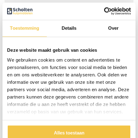
Totale breedte
56.5 cm
Totale diepte
46 cm
Totale hoogte
82.5 cm
Toestemming
Details
Over
Meer
specificaties
Deze website maakt gebruik van cookies
We gebruiken cookies om content en advertenties te
Persoonlijk advies
personaliseren, om functies voor social media te bieden
Start chat
en om ons websiteverkeer te analyseren. Ook delen we
informatie over uw gebruik van onze site met onze
partners voor social media, adverteren en analyse. Deze
Reviews
(5)
partners kunnen deze gegevens combineren met andere
informatie die u aan ze heeft verstrekt of die ze hebben
verzameld op basis van uw gebruik van hun services.
J.H.C. Gestel van
Alles toestaan
minder gebruiksvriendelijk als verwacht.