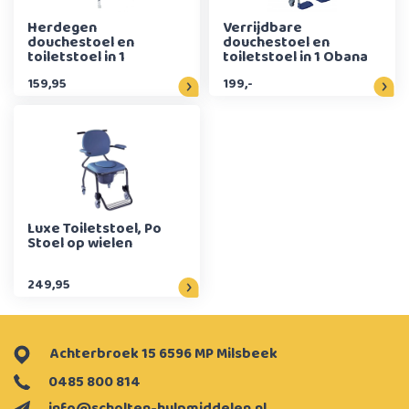
Herdegen
Verrijdbare
douchestoel en
douchestoel en
toiletstoel in 1
toiletstoel in 1 Obana
159,95
199,-
Luxe Toiletstoel, Po
Stoel op wielen
249,95
Achterbroek 15 6596 MP Milsbeek
0485 800 814
info@scholten-hulpmiddelen.nl