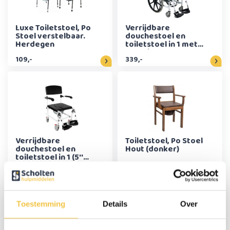
Luxe Toiletstoel, Po
Verrijdbare
Stoel verstelbaar.
douchestoel en
Herdegen
toiletstoel in 1 met
24'' wielen
109,-
339,-
Verrijdbare
Toiletstoel, Po Stoel
douchestoel en
Hout (donker)
toiletstoel in 1 (5''
wielen)
269,-
199,-
Toestemming
Details
Over