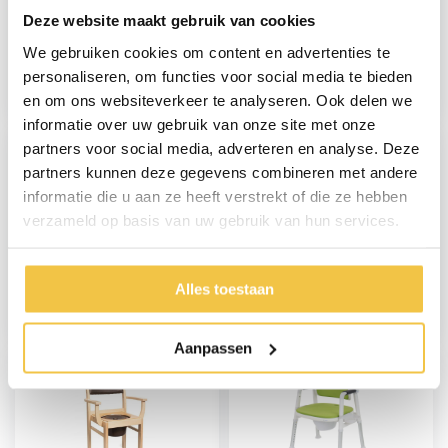
Deze website maakt gebruik van cookies
Inklapbare toiletstoel
Toiletstoel XL
We gebruiken cookies om content en advertenties te
met wielen
personaliseren, om functies voor social media te bieden
en om ons websiteverkeer te analyseren. Ook delen we
104,95
229,-
informatie over uw gebruik van onze site met onze
partners voor social media, adverteren en analyse. Deze
partners kunnen deze gegevens combineren met andere
informatie die u aan ze heeft verstrekt of die ze hebben
verzameld op basis van uw gebruik van hun services.
Toiletstoel, Postoel 3-
MultiMotion Commode
in-1, inklapbaar
- Douche-/Toiletstoel
Alles toestaan
- Grijs
69,95
199,95
Aanpassen