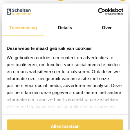
Toestemming
Details
Over
Sky offroad rolstoel
Sky offroad rolstoel
met mountainbike
met mountainbike
Deze website maakt gebruik van cookies
luchtbanden - Rood
luchtbanden - Blauw
We gebruiken cookies om content en advertenties te
189,-
189,-
personaliseren, om functies voor social media te bieden
en om ons websiteverkeer te analyseren. Ook delen we
informatie over uw gebruik van onze site met onze
partners voor social media, adverteren en analyse. Deze
Persoonlijk advies
partners kunnen deze gegevens combineren met andere
Start chat
informatie die u aan ze heeft verstrekt of die ze hebben
verzameld op basis van uw gebruik van hun services.
Alles toestaan