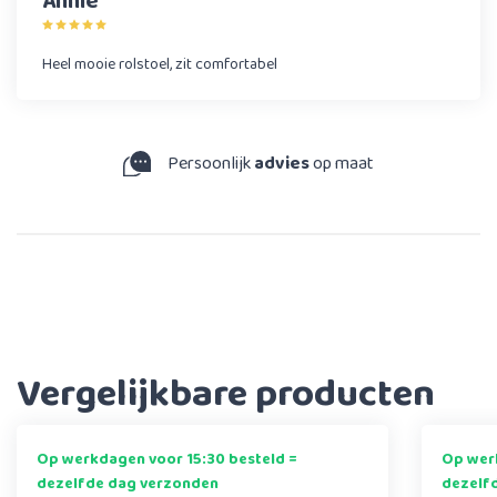
Annie
Heel mooie rolstoel, zit comfortabel
s
op maat
9,3
uit ruim 44.000 rev
Vergelijkbare producten
Op werkdagen voor 15:30 besteld =
Op werk
dezelfde dag verzonden
dezelf