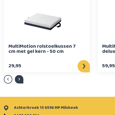
MultiMotion rolstoelkussen 7
Multi
cm met gel kern - 50 cm
delux
29,95
59,95
Achterbroek 15 6596 MP Milsbeek