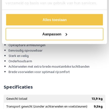
behoefte van de gebruiker.
verzameld op basis van uw gebruik van hun services.
Redenen om te kiezen voor de
MultiMotion M10
lichtgewicht
rolstoel
Alles toestaan
Keuze uit 2 luxe kleuren
In hoogte verstelbare handvatten
In hoogte verstelbare en afneembare voetsteunen
Aanpassen
Quick-release achterwielen
Opklapbare armleuningen
Eenvoudig opvouwbaar
Sterk en veilig
Onderhoudsarm
Achterwielen met extra brede mountainbike luchtbanden
Brede voorwielen voor optimaal rijcomfort
Specificaties
Gewicht totaal
13,9 kg
Transport gewicht (zonder achterwielen en voetsteunen)
9,5kg