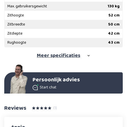
Max. gebruikersgewicht
130 kg
Zithoogte
52 cm
Zitbreedte
50 cm
Zitdiepte
42 cm
Rughoogte
43 cm
Meer
specificaties
Persoonlijk advies
Start chat
Reviews
(1)