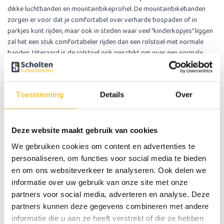
dikke luchtbanden en mountainbikeprofiel. De mountainbikebanden
zorgen er voor dat je comfortabel over verharde bospaden of in
parkjes kunt rijden, maar ook in steden waar veel ''kinderkopjes'' liggen
zal het een stuk comfortabeler rijden dan een rolstoel met normale
banden. Uiteraard is de rolstoel ook geschikt om over een normale
(vlakke) ondergrond te rijden, binnenshuis kan er ook prima mee
gereden worden.
Tijdelijke aktie
: De rolstoel word tijdelijk geleverd met een gratis
Toestemming
Details
Over
pomp om de banden op te pompen.
Opklapbare armleuningen
Met een eenvoudige druk op het clipje aan de voorzijde zijn de
Deze website maakt gebruik van cookies
armleuningen moeiteloos omhoog te klappen. Dit maakt het mogelijk
We gebruiken cookies om content en advertenties te
om de rolstoel dicht aan een tafel aan te schuiven en vergemakkelijkt
personaliseren, om functies voor social media te bieden
transfers, bijvoorbeeld vanuit een bed.
en om ons websiteverkeer te analyseren. Ook delen we
informatie over uw gebruik van onze site met onze
In hoogte verstelbare en afneembare voetsteunen
partners voor social media, adverteren en analyse. Deze
De voetsteunen kunnen eenvoudig van de rolstoel verwijderd worden
door het clipje aan de bovenzijde van de voetsteunen opzij te duwen.
partners kunnen deze gegevens combineren met andere
De hoogte van de voetsteunen kunnen worden aangepast naar de
informatie die u aan ze heeft verstrekt of die ze hebben