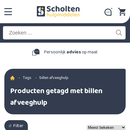
Persoonlijk
advies
op maat
-
Tags
-
billen afveeghulp
Producten getagd met billen
afveeghulp
Filter