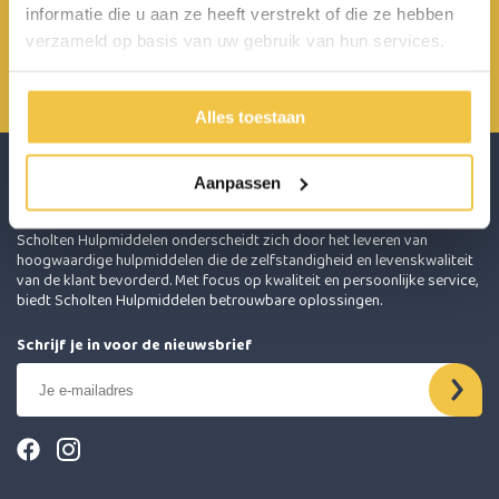
informatie die u aan ze heeft verstrekt of die ze hebben
Achterbroek 15 6596 MP Milsbeek
verzameld op basis van uw gebruik van hun services.
0485 800 814
info@scholten-hulpmiddelen.nl
Alles toestaan
Aanpassen
Scholten Hulpmiddelen onderscheidt zich door het leveren van
hoogwaardige hulpmiddelen die de zelfstandigheid en levenskwaliteit
van de klant bevorderd. Met focus op kwaliteit en persoonlijke service,
biedt Scholten Hulpmiddelen betrouwbare oplossingen.
Schrijf je in voor de nieuwsbrief