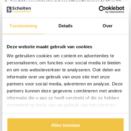
Geschikt voor rolstoelen met een zitbreedte tussen de 40 en 50
cm
Specificaties
Toestemming
Details
Over
Hoogte
37 cm
Deze website maakt gebruik van cookies
Breedte
33 cm
We gebruiken cookies om content en advertenties te
Diepte
14 cm
personaliseren, om functies voor social media te bieden
Gewicht
320 gram
en om ons websiteverkeer te analyseren. Ook delen we
informatie over uw gebruik van onze site met onze
Kleur
Donkergrijs
partners voor social media, adverteren en analyse. Deze
partners kunnen deze gegevens combineren met andere
informatie die u aan ze heeft verstrekt of die ze hebben
Persoonlijk advies
verzameld op basis van uw gebruik van hun services.
Start chat
Alles toestaan