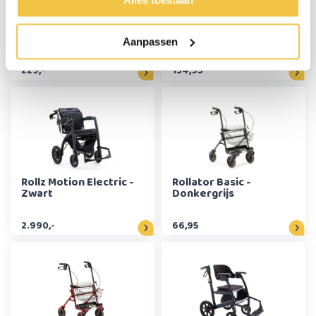
Alles toestaan
MultiMotion Shopper
MultiMotion Double
rollator - Blauw
lichtgewicht rollator -
Aanpassen
Rood
229,-
134,95
Rollz Motion Electric -
Rollator Basic -
Zwart
Donkergrijs
2.990,-
66,95