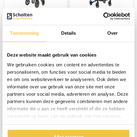
Sky Air lichtgewicht
Sky lichtgewicht
outdoor rollator met
rollator - Blauw
luchtbanden -
Champagne
159,-
97,-
Toestemming
Details
Over
Deze website maakt gebruik van cookies
We gebruiken cookies om content en advertenties te
personaliseren, om functies voor social media te bieden
en om ons websiteverkeer te analyseren. Ook delen we
Sky lichtgewicht
Sky Air lichtgewicht
rollator - Champagne
outdoor rollator met
informatie over uw gebruik van onze site met onze
luchtbanden - Zwart
partners voor social media, adverteren en analyse. Deze
97,-
159,-
partners kunnen deze gegevens combineren met andere
informatie die u aan ze heeft verstrekt of die ze hebben
verzameld op basis van uw gebruik van hun services.