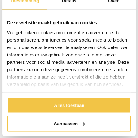
Toestemming
Details
Over
Licht en compact
Met een gewicht van ongeveer 14,5 kg is de Triumph Prestige licht en
makkelijk op te tillen. Je klapt hem eenvoudig in om mee te nemen in de
Deze website maakt gebruik van cookies
auto of op te bergen in huis.
We gebruiken cookies om content en advertenties te
Belangrijke eigenschappen van de Triumph Prestige
personaliseren, om functies voor social media te bieden
rolstoel/rollator 2-in-1
en om ons websiteverkeer te analyseren. Ook delen we
informatie over uw gebruik van onze site met onze
Rollator en rolstoel in één hulpmiddel
Ombouwen zonder gereedschap of losse onderdelen
partners voor social media, adverteren en analyse. Deze
Netjes weggewerkte remkabels voor extra veiligheid
partners kunnen deze gegevens combineren met andere
Stevig en stabiel ontwerp
informatie die u aan ze heeft verstrekt of die ze hebben
Gewicht: ca. 14,5 kg
verzameld op basis van uw gebruik van hun services.
Inklapbaar en eenvoudig op te bergen
Alles toestaan
Specificaties
Gewicht totaal
14,5 kg
Aanpassen
Max. gebruikersgewicht
125 kg