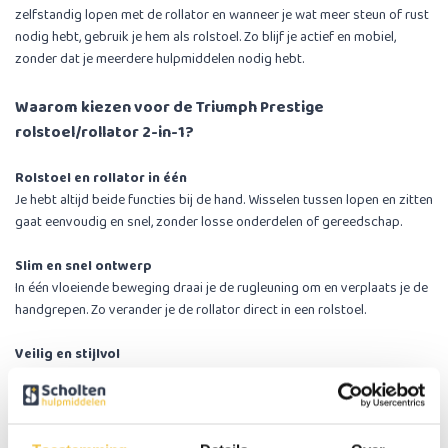
zelfstandig lopen met de rollator en wanneer je wat meer steun of rust
nodig hebt, gebruik je hem als rolstoel. Zo blijf je actief en mobiel,
zonder dat je meerdere hulpmiddelen nodig hebt.
Waarom kiezen voor de Triumph Prestige
rolstoel/rollator 2-in-1?
Rolstoel en rollator in één
Je hebt altijd beide functies bij de hand. Wisselen tussen lopen en zitten
gaat eenvoudig en snel, zonder losse onderdelen of gereedschap.
Slim en snel ontwerp
In één vloeiende beweging draai je de rugleuning om en verplaats je de
handgrepen. Zo verander je de rollator direct in een rolstoel.
Veilig en stijlvol
De remkabels zijn netjes weggewerkt in het frame. Dat voorkomt
struikelen en geeft een strak, modern uiterlijk. Het stevige ontwerp
zorgt dat je veilig blijft, zowel tijdens het lopen als tijdens het rijden.