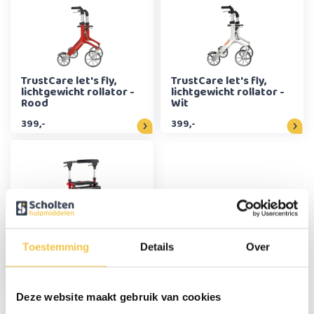
TrustCare let's fly,
TrustCare let's fly,
lichtgewicht rollator -
lichtgewicht rollator -
Rood
Wit
399,-
399,-
MultiMotion
Trollimaster RA60
Toestemming
Details
Over
lichtgewicht Rollator
LOW - Rood
229,-
Deze website maakt gebruik van cookies