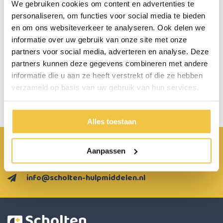
We gebruiken cookies om content en advertenties te
personaliseren, om functies voor social media te bieden
Persoonlijk advies
en om ons websiteverkeer te analyseren. Ook delen we
Start chat
informatie over uw gebruik van onze site met onze
partners voor social media, adverteren en analyse. Deze
partners kunnen deze gegevens combineren met andere
informatie die u aan ze heeft verstrekt of die ze hebben
verzameld op basis van uw gebruik van hun services.
1
2
3
4
5
Alles toestaan
Achterbroek 15 6596 MP Milsbeek
Aanpassen
0485 800 814
info@scholten-hulpmiddelen.nl