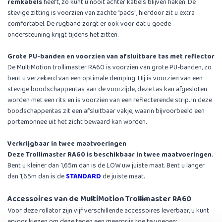
remkabels
heeft, zo kunt u nooit achter kabels blijven haken. De
stevige zitting is voorzien van zachte ''pads'', hierdoor zit u extra
comfortabel. De rugband zorgt er ook voor dat u goede
ondersteuning krijgt tijdens het zitten.
Grote PU-banden en voorzien van afsluitbare tas met reflector
De MultiMotion trollimaster RA60 is voorzien van grote PU-banden, zo
bent u verzekerd van een optimale demping. Hij is voorzien van een
stevige boodschappentas aan de voorzijde, deze tas kan afgesloten
worden met een rits en is voorzien van een reflecterende strip. In deze
boodschappentas zit een afsluitbaar vakje, waarin bijvoorbeeld een
portemonnee uit het zicht bewaard kan worden.
Verkrijgbaar in twee maatvoeringen
Deze Trollimaster RA60 is beschikbaar in twee maatvoeringen
.
Bent u kleiner dan 1,65m dan is de LOW uw juiste maat. Bent u langer
dan 1,65m dan is de
STANDARD
de juiste maat.
Accessoires van de MultiMotion Trollimaster RA60
Voor deze rollator zijn vijf verschillende accessoires leverbaar, u kunt
ervoor kiezen om deze tegen een meerprijs toe te voegen: