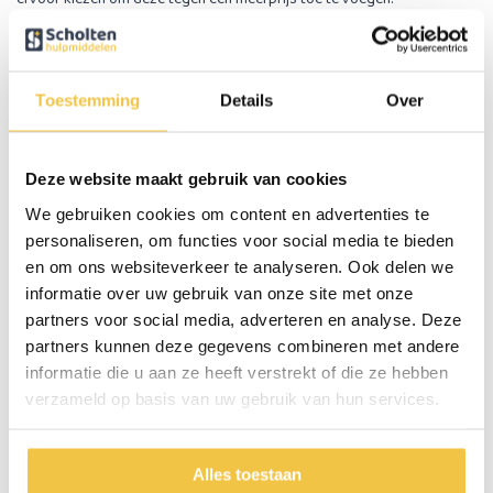
Soft wheels
Extra zachte softwielen voor meer demping. Dit zijn de
zachtste lekvrije banden die er bestaan. Wanneer u deze optie aanvinkt
ontvangt u de extra zachte wielen in plaats van de standaard wielen.
Toestemming
Details
Over
Dienblad
Voorzien van steuntjes zodat hij goed gefixeerd is en er niet
vanaf kan vallen.
Deze website maakt gebruik van cookies
We gebruiken cookies om content en advertenties te
Stokhouder
Hier kan een wandelstok op gezet worden, handig voor
als u een wandelstok mee wilt nemen.
personaliseren, om functies voor social media te bieden
en om ons websiteverkeer te analyseren. Ook delen we
Bekerhouder
Hier kan een flesje of blikje drinken in geplaatst worden.
informatie over uw gebruik van onze site met onze
partners voor social media, adverteren en analyse. Deze
Sleepremmen
Met sleepremmen kunt u permanent weerstand creëren
partners kunnen deze gegevens combineren met andere
op de wielen waardoor de rollator constant afgeremd wordt. Dit is een
informatie die u aan ze heeft verstrekt of die ze hebben
ideale oplossing voor personen die een rollator te snel voortduwen.
verzameld op basis van uw gebruik van hun services.
Comfort rugband
Een extra dikke rugband voor meer ondersteuning
in uw rug.
Alles toestaan