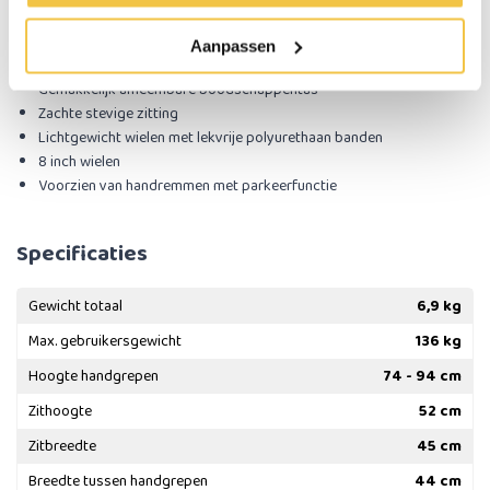
Belangrijke eigenschappen:
Geen remkabels zichtbaar, optimale veiligheid
Aanpassen
Onderhoudsarm
Gemakkelijk afneembare boodschappentas
Zachte stevige zitting
Lichtgewicht wielen met lekvrije polyurethaan banden
8 inch wielen
​Voorzien van handremmen met parkeerfunctie
Specificaties
Gewicht totaal
6,9 kg
Max. gebruikersgewicht
136 kg
Hoogte handgrepen
74 - 94 cm
Zithoogte
52 cm
Zitbreedte
45 cm
Breedte tussen handgrepen
44 cm