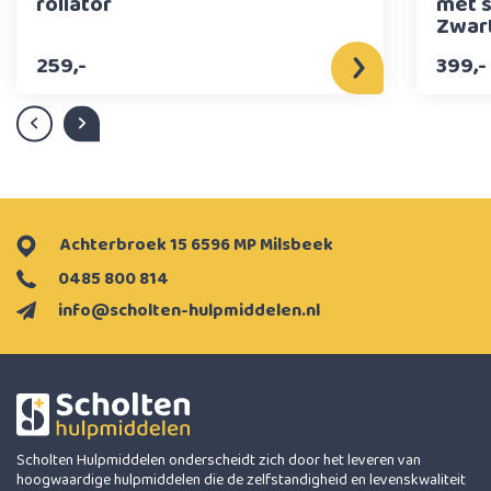
rollator
met s
Zwar
259,-
399,-
Achterbroek 15 6596 MP Milsbeek
0485 800 814
info@scholten-hulpmiddelen.nl
Scholten Hulpmiddelen onderscheidt zich door het leveren van
hoogwaardige hulpmiddelen die de zelfstandigheid en levenskwaliteit