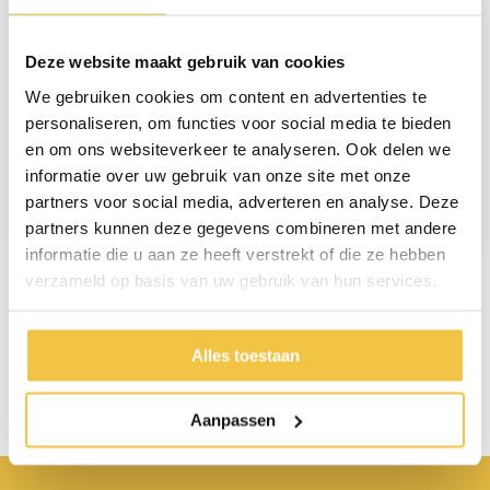
Deze website maakt gebruik van cookies
We gebruiken cookies om content en advertenties te
personaliseren, om functies voor social media te bieden
en om ons websiteverkeer te analyseren. Ook delen we
MultiMotion
MultiMotion
informatie over uw gebruik van onze site met onze
verbandschoenen
verbandschoenen
laag - Camel
hoog - Camel
partners voor social media, adverteren en analyse. Deze
59,95
64,95
partners kunnen deze gegevens combineren met andere
informatie die u aan ze heeft verstrekt of die ze hebben
verzameld op basis van uw gebruik van hun services.
Persoonlijk advies
Alles toestaan
Start chat
Aanpassen