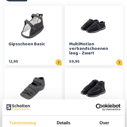
Gipsschoen Basic
MultiMotion
verbandschoenen
laag - Zwart
12,95
59,95
Gipsschoen Comfort
MultiMotion
verbandschoenen
hoog - Zwart
Toestemming
Details
Over
17,95
64,95