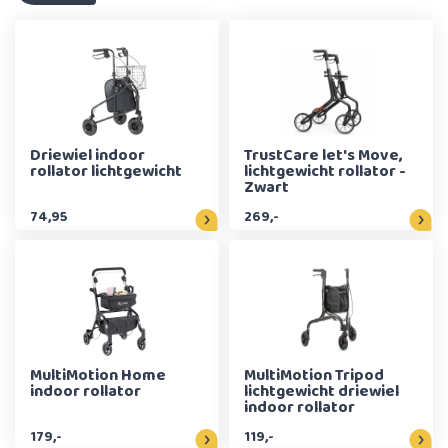
Driewiel indoor
TrustCare let's Move,
rollator lichtgewicht
lichtgewicht rollator -
Zwart
74,95
269,-
MultiMotion Home
MultiMotion Tripod
indoor rollator
lichtgewicht driewiel
indoor rollator
179,-
119,-