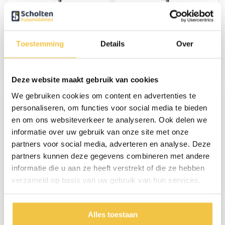
Toestemming
Details
Over
TrustCare let's go out
TrustCare let's go out
lichtgewicht rollator -
lichtgewicht rollator -
Beige
Zwart
299,-
299,-
Deze website maakt gebruik van cookies
We gebruiken cookies om content en advertenties te
personaliseren, om functies voor social media te bieden
en om ons websiteverkeer te analyseren. Ook delen we
informatie over uw gebruik van onze site met onze
partners voor social media, adverteren en analyse. Deze
partners kunnen deze gegevens combineren met andere
TrustCare Let's Go
TrustCare let's go out
Indoor rollator -
lichtgewicht rollator -
informatie die u aan ze heeft verstrekt of die ze hebben
Walnoot
Rood
verzameld op basis van uw gebruik van hun services.
249,-
299,-
Alles toestaan