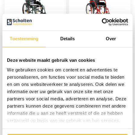
MultiMotion M10
Sky offroad rolstoel
Rolstoel Groen |
met mountainbike
Lichtgewicht - 45 cm
luchtbanden - Rood
Toestemming
Details
Over
449,-
189,-
Deze website maakt gebruik van cookies
We gebruiken cookies om content en advertenties te
personaliseren, om functies voor social media te bieden
en om ons websiteverkeer te analyseren. Ook delen we
informatie over uw gebruik van onze site met onze
Sky offroad rolstoel
Sky Ergo lichtgewicht
met mountainbike
rolstoel (verstelbare
partners voor social media, adverteren en analyse. Deze
luchtbanden - Blauw
handvatten)
partners kunnen deze gegevens combineren met andere
189,-
269,-
informatie die u aan ze heeft verstrekt of die ze hebben
verzameld op basis van uw gebruik van hun services.