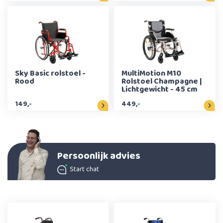
Sky Basic rolstoel -
MultiMotion M10
Rood
Rolstoel Champagne |
Lichtgewicht - 45 cm
149,-
449,-
Persoonlijk advies
Start chat