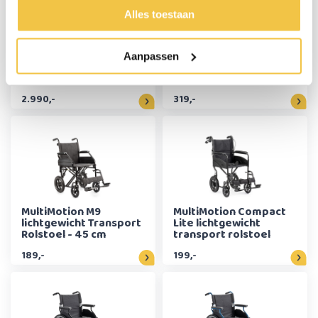
Alles toestaan
Rollz Motion Electric -
Excel G-Lite Pro
Aanpassen
Zwart
lichtgewicht Rolstoel -
40 cm
2.990,-
319,-
MultiMotion M9
MultiMotion Compact
lichtgewicht Transport
Lite lichtgewicht
Rolstoel - 45 cm
transport rolstoel
189,-
199,-