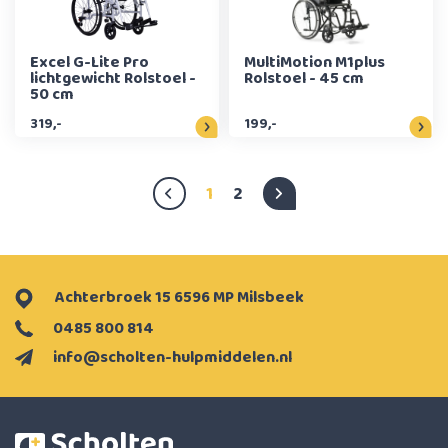
Excel G-Lite Pro
MultiMotion M1plus
lichtgewicht Rolstoel -
Rolstoel - 45 cm
50 cm
319,-
199,-
1
2
Achterbroek 15 6596 MP Milsbeek
0485 800 814
info@scholten-hulpmiddelen.nl