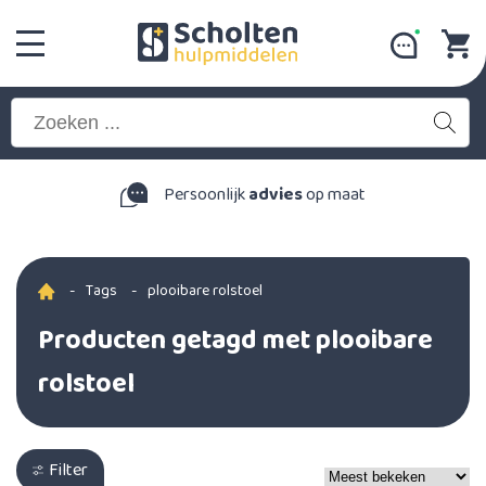
Persoonlijk
advies
op maat
-
Tags
-
plooibare rolstoel
Producten getagd met plooibare
rolstoel
Filter