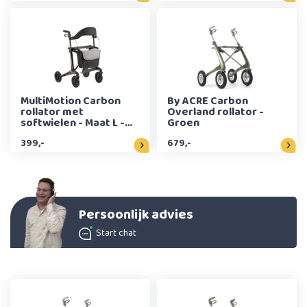
MultiMotion Carbon
By ACRE Carbon
rollator met
Overland rollator -
softwielen - Maat L -
Groen
Carbon
399,-
679,-
Persoonlijk advies
Start chat