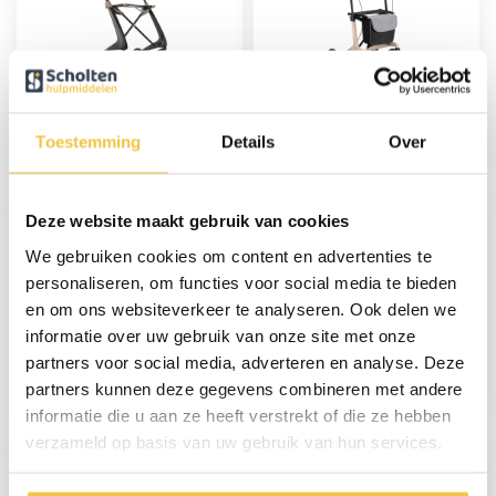
By ACRE Carbon
MultiMotion Carbon
ultralight rollator
rollator met
Wide - Zwart
softwielen - Maat M -
Toestemming
Details
Over
Beige
599,-
399,-
Deze website maakt gebruik van cookies
We gebruiken cookies om content en advertenties te
personaliseren, om functies voor social media te bieden
en om ons websiteverkeer te analyseren. Ook delen we
informatie over uw gebruik van onze site met onze
MultiMotion Carbon
By ACRE Carbon
rollator met
ultralight rollator
partners voor social media, adverteren en analyse. Deze
softwielen - Maat M -
Wide - Groen
partners kunnen deze gegevens combineren met andere
Marmerprint
499,-
599,-
informatie die u aan ze heeft verstrekt of die ze hebben
verzameld op basis van uw gebruik van hun services.