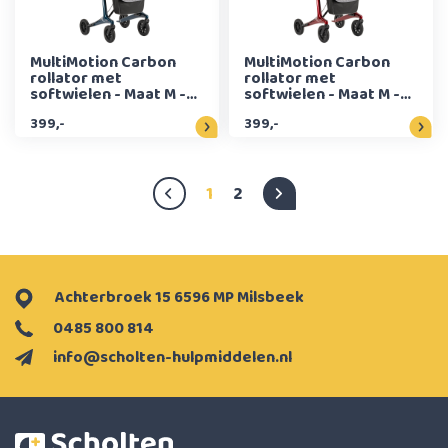
MultiMotion Carbon
MultiMotion Carbon
rollator met
rollator met
softwielen - Maat M -
softwielen - Maat M -
Blauw
Rood
399,-
399,-
1
2
Achterbroek 15 6596 MP Milsbeek
0485 800 814
info@scholten-hulpmiddelen.nl