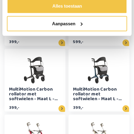
Alles toestaan
MultiMotion Carbon
By ACRE Carbon
Aanpassen
rollator met
ultralight rollator
softwielen - Maat M -
Wide - Blauw
Groen
399,-
599,-
MultiMotion Carbon
MultiMotion Carbon
rollator met
rollator met
softwielen - Maat L -
softwielen - Maat L -
Zwart
Blauw
399,-
399,-