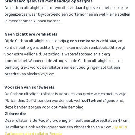
Standaard geleverd met handige opbergtas
De carbon ultralight rollator wordt standaard geleverd met een kleine
organizertas waar bijvoorbeeld een portemonnee en wat kleine spullen
in meegenomen kunnen worden.
Geen zichtbare remkabels
Bij de Carbon ultralight rollator zijn
geen remkabels
zichtbaar, zo
kunt u nooit ergens achter blijven haken met de remkabels. Dit zorgt
voor extra veiligheid. De zitting is waterafstotend en zit erg
comfortabel. Wanneer u de zitting van de Carbon ultralight rollator
omhoog trekt wordt de rollator zeer eenvoudig ingeklapt tot een
breedte van slechts 25,5 cm.
Voorzien van softwheels
De Carbon ultralight rollator is voorzien van grote wielen met lekvrije
PU-banden. De PU-banden worden ook wel ''
softwheels
'' genoemd,
deze banden zorgen voor optimale demping.
Zitbreedte
Deze rollator is de ''Wide'' uitvoering en heeft een zitbreedte van 47 cm.
De rollator is ook verkrijgbaar met een zitbreedte van 42 cm:
By ACRE
Carbon ultralight rollator Regular