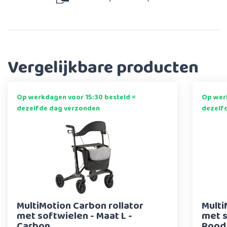
Vergelijkbare producten
Op werkdagen voor 15:30 besteld =
Op werk
dezelfde dag verzonden
dezelf
MultiMotion Carbon rollator
Multi
met softwielen - Maat L -
met s
Carbon
Rood