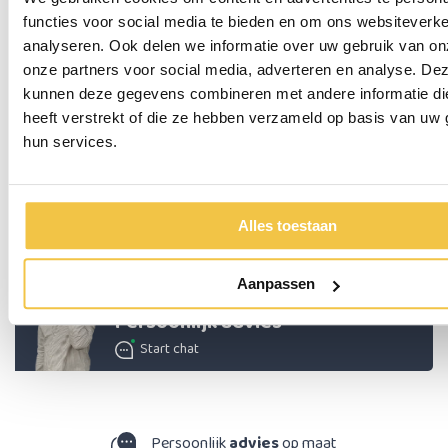
functies voor social media te bieden en om ons websiteverke
Max. gebruikersgewicht
130 kg
analyseren. Ook delen we informatie over uw gebruik van on
Hoogte handgrepen
79 - 91 cm
onze partners voor social media, adverteren en analyse. De
Zithoogte
60 cm
kunnen deze gegevens combineren met andere informatie di
heeft verstrekt of die ze hebben verzameld op basis van uw 
Zitbreedte
47 cm
hun services.
Breedte tussen handgrepen
42,5 cm
Totale lengte
74 cm
Alles toestaan
Meer
specificaties
Aanpassen
Persoonlijk advies
Start chat
9,3
uit ruim 44.000 reviews