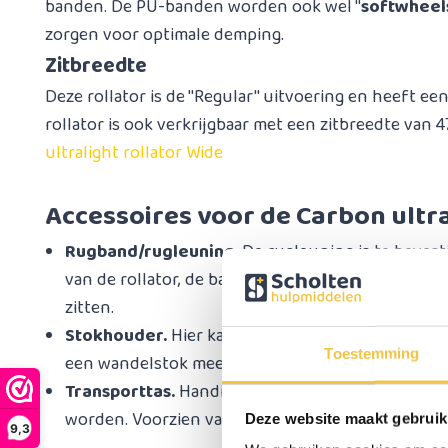
banden. De PU-banden worden ook wel ''
softwheel
zorgen voor optimale demping.
Zitbreedte
Deze rollator is de ''Regular'' uitvoering en heeft ee
rollator is ook verkrijgbaar met een zitbreedte van 4
ultralight rollator Wide
Accessoires voor de Carbon ultra
Rugband/rugleuning
. De rugleuning is te beve
van de rollator, de band zorgt ervoor dat u stevi
zitten.
Stokhouder.
Hier kan een wandelstok op gezet w
Toestemming
een wandelstok mee wilt nemen. Links of rechts.
Transporttas.
Handige transporttas waar de rolla
worden. Voorzien van ritssluiting en schouderrie
Deze website maakt gebruik
9,3