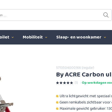
oilet
Mobiliteit
Slaap- en woonkamer
5713504000166 (regular)
By ACRE Carbon ult
(1)
Op werkdagen voo
Ultra lichtgewicht met speciaa
Geen remkabels zichtbaar voor e
Maximale gewicht gebruiker: 13