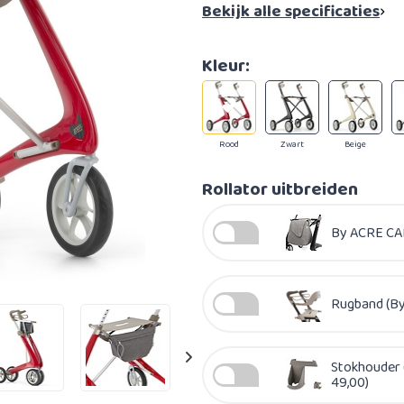
Bekijk alle specificaties
Kleur:
Rood
Zwart
Beige
Rollator uitbreiden
By ACRE CAR
Rugband (By
Stokhouder 
49,00)