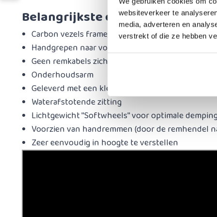
We gebruiken cookies om cont
Belangrijkste eigenschappen:
websiteverkeer te analyseren
media, adverteren en analys
Carbon vezels frame, zeer sterk!
verstrekt of die ze hebben v
Handgrepen naar voren gericht
Geen remkabels zichtbaar, optimale veiligheid
Onderhoudsarm
Geleverd met een kleine organizertas
Waterafstotende zitting
Lichtgewicht ''Softwheels'' voor optimale dempin
​Voorzien van handremmen (door de remhendel n
Zeer eenvoudig in hoogte te verstellen​