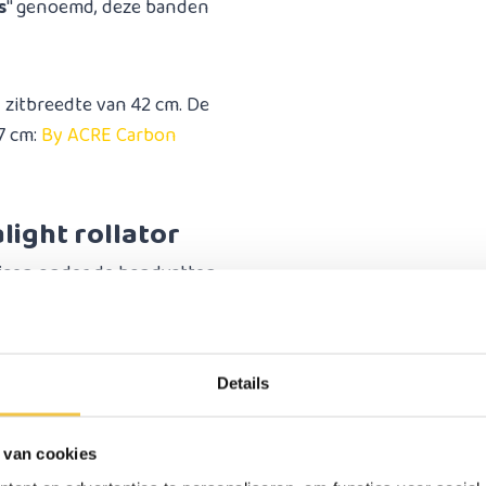
s
'' genoemd, deze banden
n zitbreedte van 42 cm. De
7 cm:
By ACRE Carbon
light rollator
stigen onder de handvatten
ger en comfortabeler kunt
orden, handig voor als u
Details
tor in vervoerd kan
m.
 van cookies