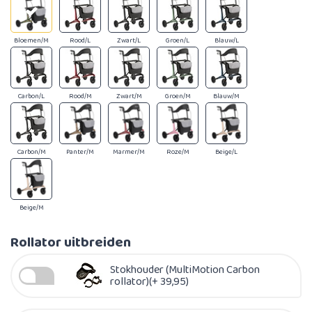
Bloemen/M
Rood/L
Zwart/L
Groen/L
Blauw/L
Carbon/L
Rood/M
Zwart/M
Groen/M
Blauw/M
Carbon/M
Panter/M
Marmer/M
Roze/M
Beige/L
Beige/M
Rollator uitbreiden
Stokhouder (MultiMotion Carbon
rollator)(+ 39,95)