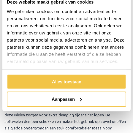
De MultiMotion Carbon rollator is ontworpen met ultiem
Deze website maakt gebruik van cookies
gebruikersgemak als uitgangspunt, hij moet voor iedereen eenvoudig
We gebruiken cookies om content en advertenties te
te bedienen zijn. Je klapt de carbon rollator in elkaar door de zitting
personaliseren, om functies voor social media te bieden
omhoog te trekken, indien gewenst kan het elastische bandje de
en om ons websiteverkeer te analyseren. Ook delen we
rollator in ingeklapte stand vergrendelen.
informatie over uw gebruik van onze site met onze
De rollator is aan beide zijden voorzien van een handige stoephulp,
partners voor social media, adverteren en analyse. Deze
waarmee je moeiteloos stoepranden en obstakels kunt overwinnen.
partners kunnen deze gegevens combineren met andere
De handvatten zijn met één druk op de knop eenvoudig in hoogte te
verstellen, binnen enkele seconden zijn de handvatten op een andere
informatie die u aan ze heeft verstrekt of die ze hebben
hoogte ingesteld. De parkeerrem activeer je moeiteloos door deze
verzameld op basis van uw gebruik van hun services.
omlaag te duwen. Ontgrendelen is net zo simpel: knijp de rem in, en je
bent weer onderweg. De MultiMotion Carbon rollator is praktisch en
verfijnd tot in de kleinste details!
Alles toestaan
De MultiMotion Carbon rollator is voorzien van zachte
Aanpassen
softwielen
De MultiMotion carbon rollator is voorzien van zachte PU softwielen,
deze wielen zorgen voor extra demping tijdens het lopen. De
softwielen dempen schokken en maken het gebruik op zowel oneffen
als gladde ondergronden een stuk comfortabeler. Ideaal voor