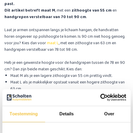
past.
Dit artikel betreft maat M
, met een
zithoogte van 55 cm
en
handgrepen verstelbaar van 70 tot 90 cm
.
Laat je armen ontspannen langs je lichaam hangen, de handvatten
horen ongeveer op polshoogte te komen. Is 90 cm niet hoog genoeg
voor jou? Kies dan voor
maat L
, met een zithoogte van 63 cm en
handgrepen verstelbaar van 78 tot 98 cm.
Heb je een gewenste hoogte voor de handgrepen tussen de 78 en 90
cm? Dan zijn beide maten geschikt. Kies dan:
Maat M als je een lagere zithoogte van 55 cm prettig vindt.
Maat L als je makkelijker opstaat vanuit een hogere zithoogte van
63 cm.
Test thuis vanaf welke zithoogte je comfortabel kunt opstaan om de
juiste maat te kiezen.
Let op:
meet alles zorgvuldig na vóór je bestelt,
Toestemming
Details
Over
zodat je zeker weet dat de rollator goed bij je past!
MultiMotion Carbon rollator = ultiem gebruikersgemak