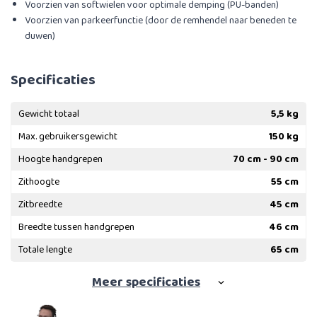
Voorzien van softwielen voor optimale demping (PU-banden)
​Voorzien van parkeerfunctie (door de remhendel naar beneden te
duwen)
Specificaties
Gewicht totaal
5,5 kg
Max. gebruikersgewicht
150 kg
Hoogte handgrepen
70 cm - 90 cm
Zithoogte
55 cm
Zitbreedte
45 cm
Breedte tussen handgrepen
46 cm
Totale lengte
65 cm
Meer
specificaties