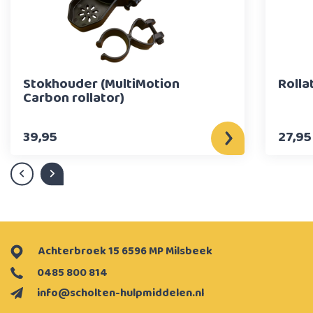
Stokhouder (MultiMotion
Rolla
Carbon rollator)
39,95
27,95
Achterbroek 15 6596 MP Milsbeek
0485 800 814
info@scholten-hulpmiddelen.nl